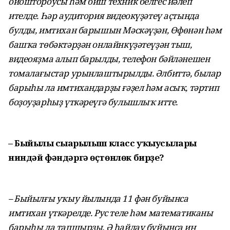
ойоштороусы һәм биш техник белгес йәлеп
ителде. Һәр аудитория видеокүҙәтеү аҫтында
булды, имтихан барышын Мәскәүҙән, Өфөнән һәм
башҡа төбәктәрҙән онлайнкүҙәтеүҙән тыш,
видеояҙма алып барылды, телефон бәйләнешен
томалағыстар урынлаштырылды. Әлбиттә, былар
барыһы ла имтихандарҙы ғәҙел һәм асыҡ, тәртип
боҙоуҙарһыҙ үткәреүгә булышлыҡ итте.
– Быйылғы сығарылыш класс уҡыусылары
ниндәй фәндәргә өҫтөнлөк бирҙе?
– Быйылғы уҡыу йылында 11 фән буйынса
имтихан үткәрелде. Рус теле һәм математиканы
барыһы ла тапшырҙы. Ә һайлау буйынса иң