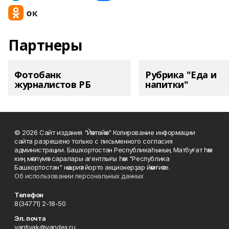
Партнеры
Фотобанк
Рубрика "Еда и
журналистов РБ
напитки"
© 2026 Сайт издания "Йәнтөйәк" Копирование информации
сайта разрешено только с письменного согласия
администрации. Башҡортостан Республикаһының Матбуғат һәм
киң мәғлүмәт саралары агентлығы һәм "Республика
Башкортостан" нәшриәт йорто акционерҙар йәмғиәте.
Об использовании персональных данных
Телефон
8(34771) 2-18-50
Эл. почта
yantiyak@yandex.ru