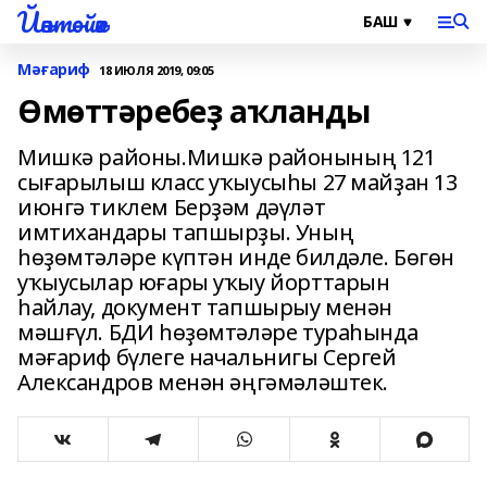
Йәнтөйәк
Мәғариф
18 ИЮЛЯ 2019, 09:05
Өмөттәребеҙ аҡланды
Мишкә районы.Мишкә районының 121
сығарылыш класс уҡыусыһы 27 майҙан 13
июнгә тиклем Берҙәм дәүләт
имтихандары тапшырҙы. Уның
һөҙөмтәләре күптән инде билдәле. Бөгөн
уҡыусылар юғары уҡыу йорттарын
һайлау, документ тапшырыу менән
мәшғүл. БДИ һөҙөмтәләре тураһында
мәғариф бүлеге начальнигы Сергей
Александров менән әңгәмәләштек.