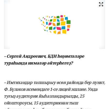
– Сергей Андреевич, БДИ һөҙөмтәләре
тураһында нимәләр әйтерһегеҙ?
– Имтихандар тапшырыу өсөн районда бер пункт,
Ф. Бүләков исемендәге 1-се лицей эшләне. Унда
туғыҙ аудитория йыһазландырылды, 25
ойоштороусы, 15 аудиториянан тыш