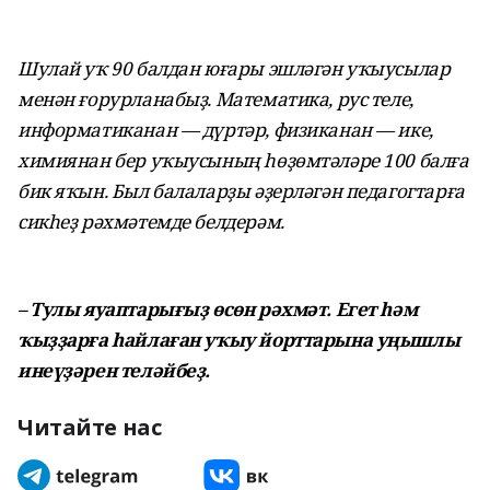
Шулай уҡ 90 балдан юғары эшләгән уҡыусылар
менән ғорурланабыҙ. Математика, рус теле,
информатиканан — дүртәр, физиканан — ике,
химиянан бер уҡыусының һөҙөмтәләре 100 балға
бик яҡын. Был балаларҙы әҙерләгән педагогтарға
сикһеҙ рәхмәтемде белдерәм.
– Тулы яуаптарығыҙ өсөн рәхмәт. Егет һәм
ҡыҙҙарға һайлаған уҡыу йорттарына уңышлы
инеүҙәрен теләйбеҙ.
Читайте нас