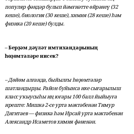
популяр фәндәр булып йәмғиәтте өйрәнеү (32
кеше), биология (30 кеше), химия (28 кеше) һәм
физика (20 кеше) булды.
– Берҙәм дәүләт имтихандарының
һөҙөмтәләре нисек?
– Дөйөм алғанда, быйылғы һөҙөмтәләр
шатландырҙы. Район буйынса ике сығарылыш
класс уҡыусыһы иң юғары 100 балл йыйыуға
иреште: Мишкә 2-се урта мәктәбенән Тимур
Дигитаев — физика һәм Ирсай урта мәктәбенән
Александр Исаметов химия фәненән.