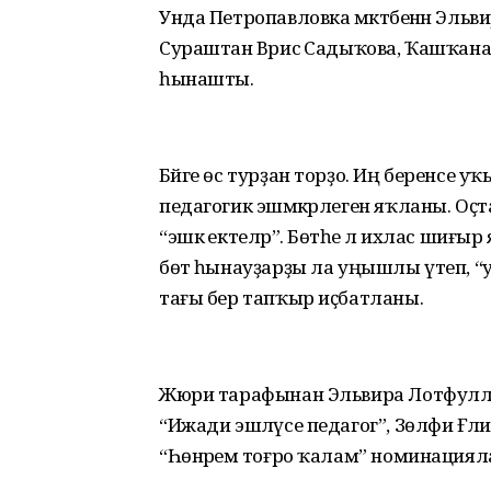
Унда Петропавловка мәктәбенән Эльв
Сураштан Вәрисә Садыҡова, Ҡашҡанан
һынашты.
Бәйге өс турҙан торҙо. Иң беренсе уҡ
педагогик эшмәкәрлеген яҡланы. Оҫ
“эшкә ектеләр”. Бөтәһе лә ихлас шиғ
бөтә һынауҙарҙы ла уңышлы үтеп, “
тағы бер тапҡыр иҫбатланы.
Жюри тарафынан Эльвира Лотфуллин
“Ижади эшләүсе педагог”, Зөлфиә Ғәли
“Һөнәремә тоғро ҡалам” номинациял