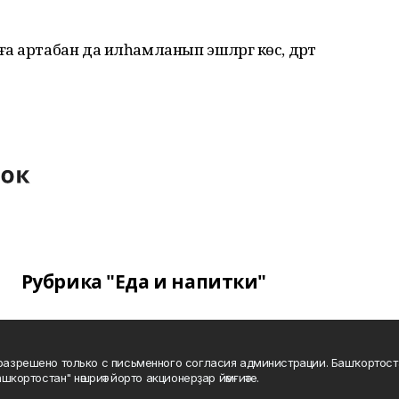
 артабан да илһамланып эшләргә көс, дәрт
Рубрика "Еда и напитки"
а разрешено только с письменного согласия администрации. Башҡортос
шкортостан" нәшриәт йорто акционерҙар йәмғиәте.