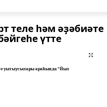
т теле һәм әҙәбиәте
әйгеһе үтте
әте уҡытыусылары араһында "Йыл