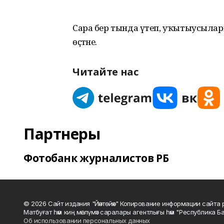
Сара бер тында үтеп, уҡытыусыларға
өҫтәне.
Читайте нас
Партнеры
Фотобанк журналистов РБ
© 2026 Сайт издания "Йәнтөйәк" Копирование информации сайт
Матбуғат һәм киң мәғлүмәт саралары агентлығы һәм "Республика Ба
Об использовании персональных данных