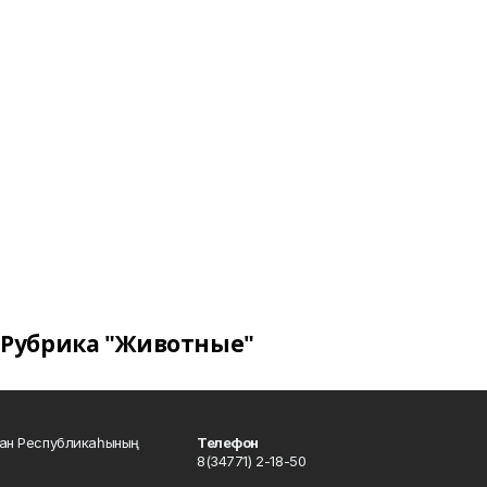
Рубрика "Животные"
тан Республикаһының
Телефон
8(34771) 2-18-50