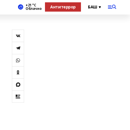
+21 °С
Антитеррор
Облачно