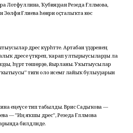
ира Лотфуллина, Ҡубияҙҙан Резеда Ғәлләмова,
 Зөлфиә Ғәлиева һөнәри оҫталыҡта көс
ытыусылар дәрес күрһәтте. Артабан үҙҙәренең
талыҡ дәресе үткәреп, ҡарап ултырыусыларҙы ла
ыр яҙҙы, һүрәт төшөрҙө, йырланы. Уҡытыусылар
уҡытыусы” тигән оло исемгә лайыҡ булыуҙарын
а еңеүсе тип табылды. Вәрисә Садыҡова —
ева — ”Иң яҡшы дәрес”, Резеда Ғәлләмова
арында билдәләнде.