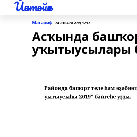
Йәнтөйәк
Мәғариф
24 ЯНВАРЯ 2019, 12:12
Асҡында башҡор
уҡытыусылары б
Районда башҡорт теле һәм әҙәби
уҡытыусыһы-2019" бәйгеһе уҙҙы.