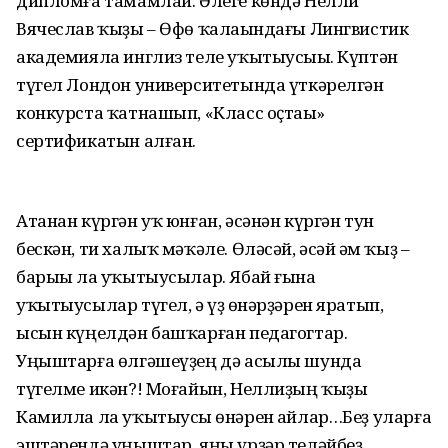
дипломға тамамлай. Әлеге көндә Нелли
Вячеслав ҡыҙы – Өфө ҡалаһындағы Лингвистик
академияла инглиз теле уҡытыусыһы. Күптән
түгел Лондон университетында үткәрелгән
конкурста ҡатнашып, «Класс оҫтаһы»
сертификатын алған.
Атанан күргән уҡ юнған, әсәнән күргән тун
бескән, ти халыҡ мәҡәле. Өләсәй, әсәй һәм ҡыҙ –
барыһы ла уҡытыусылар. Ябай ғына
уҡытыусылар түгел, ә үҙ һөнәрҙәрен яратып,
ысын күңелдән башҡарған педагогтар.
Уңыштарға өлгәшеүҙең дә асылы шунда
түгелме икән?! Моғайын, Неллиҙың ҡыҙы
Камилла ла уҡытыусы һөнәрен һайлар…Беҙ уларға
эштәрендә уңыштар, яңы үрҙәр теләйбеҙ.