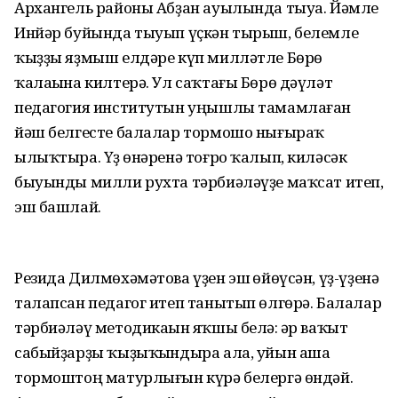
Архангель районы Абҙан ауылында тыуа. Йәмле
Инйәр буйында тыуып үҫкән тырыш, белемле
ҡыҙҙы яҙмыш елдәре күп милләтле Бөрө
ҡалаһына килтерә. Ул саҡтағы Бөрө дәүләт
педагогия институтын уңышлы тамамлаған
йәш белгесте балалар тормошо нығыраҡ
ылыҡтыра. Үҙ һөнәренә тоғро ҡалып, киләсәк
быуынды милли рухта тәрбиәләүҙе маҡсат итеп,
эш башлай.
Резида Дилмөхәмәтова үҙен эш һөйөүсән, үҙ-үҙенә
талапсан педагог итеп танытып өлгөрә. Балалар
тәрбиәләү методикаһын яҡшы белә: һәр ваҡыт
сабыйҙарҙы ҡыҙыҡһындыра ала, уйын аша
тормоштоң матурлығын күрә белергә өндәй.