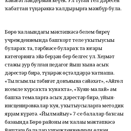
ҡәнәғәтләндермәй кеүек. Ул туған тел дәресен
ҡабаттан түңәрәккә ҡалдырырға мәжбүр була.
Бөрө ҡалаһындағы мәктәпкәсә белем биреү
учреждениеһында башҡорт теле уҡытыусыһы
булараҡ та, тәрбиәсе булараҡ та юғары
категорияға эйә берҙән-бер белгес ул. Хеҙмәт
стажы ҙур булған педагог йыш ҡына асыҡ
дәрестәр бирә, түңәрәк өҫтәлдәрҙә ҡатнаша.
«Тылсымлы тәбиғәт донъяһына сәйәхәт», «Айгөл
исемле ҡурсаҡта ҡунаҡта», «Ҡуян-малай» һәм
башҡа темаларға асыҡ дәрестәр бирә, уйын-
инсценировкалар ҡуя, уҡытыусыларға методик
ярҙам күрһәтә. «Йылмайыу» 7-се балалар баҡсаһы
базаһында Бөрө районы һәм ҡалаһы мәктәпкәсә
йәштәге балалар учреждениеһының өлкән