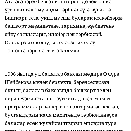
Ата-әсәләрҙе бергә ойоштороп, дөйөм эшкә —
үҫеп килгән быуынды тәрбиәләүгә йүнәлтә.
Башҡорт теле уҡытыусыһы булараҡ кескәйҙәрҙә
башҡорт мәҙәниәтенә, тарихына, әҙәбиәтенә
һөйөү сатҡылары, илһөйәрлек тәрбиәләй.
Ололарҙы ололау, кеселәрҙе кеселәү
төшөнсәләре лә ситтә ҡалмай.
1996 йылда ул балалар баҡсаһы мөдире Флүрә
Шәйбәкова менән берлектә, беренселәрҙән
булып, балалар баҡсаһында башҡорт телен
өйрәнеүҙе яйға һала. Тәүге йылдарҙа, махсус
программалар нәшер итеп өлгөрмәгәнлектән,
булғандарын ҡала мөхитендә тәрбиәләнеүсе
балалар өсөн ҡулайлаштырып эшләргә тура