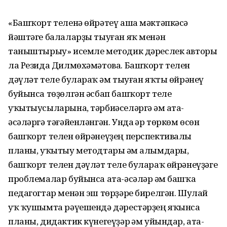
«Башҡорт теленә өйрәтеү аша мәктәпкәсә
йәштәге балаларҙы тыуған яҡ менән
таныштырыу» исемле методик дәреслек авторы
ла Резида Дилмөхәмәтова. Башҡорт телен
дәүләт теле булараҡ һәм тыуған яҡты өйрәнеү
буйынса төҙөлгән әсбап башҡорт теле
уҡытыусыларына, тәрбиәселәргә һәм ата-
әсәләргә тәғәйенләнгән. Унда һәр төркөм өсөн
башҡорт телен өйрәнеүҙең перспективалы
планы, уҡытыу методтары һәм алымдары,
башҡорт телен дәүләт теле булараҡ өйрәнеүҙәге
проблемалар буйынса ата-әсәләр һәм башҡа
педагогтар менән эш төрҙәре бирелгән. Шулай
уҡ ҡушымта рәүешендә дәрестәрҙең яҡынса
планы, дидактик күнегеүҙәр һәм уйындар, ата-