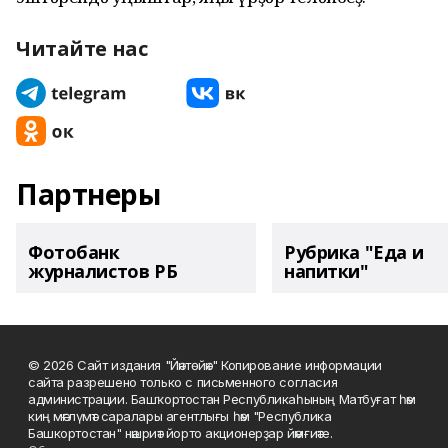
Читайте нас
Партнеры
Фотобанк
Рубрика "Еда и
журналистов РБ
напитки"
© 2026 Сайт издания "Йәнтөйәк" Копирование информации
сайта разрешено только с письменного согласия
администрации. Башҡортостан Республикаһының Матбуғат һәм
киң мәғлүмәт саралары агентлығы һәм "Республика
Башкортостан" нәшриәт йорто акционерҙар йәмғиәте.