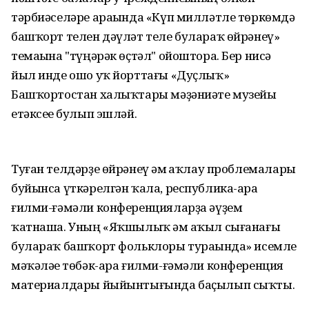
тәрбиәселәре араһында «Күп милләтле төркөмдә
башҡорт телен дәүләт теле булараҡ өйрәнеү»
темаһына "түңәрәк өҫтәл" ойоштора. Бер нисә
йыл инде ошо уҡ йорттағы «Дуҫлыҡ»
Башҡортостан халыҡтары мәҙәниәте музейы
етәксеһе булып эшләй.
Туған телдәрҙе өйрәнеү һәм һаҡлау проблемалары
буйынса үткәрелгән ҡала, республика-ара
ғилми-ғәмәли конференцияларҙа әүҙем
ҡатнаша. Уның «Яҡшылыҡ һәм аҡыл сығанағы
булараҡ башҡорт фольклоры тураһында» исемле
мәҡәләһе төбәк-ара ғилми-ғәмәли конференция
материалдары йыйынтығында баҫылып сыҡты.