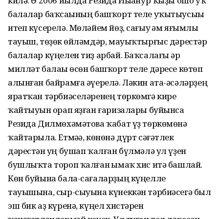
килә. Ә 2006 йылда Резида Йыһанур ҡыҙы ошо уҡ
балалар баҡсаһының башҡорт теле уҡытыусыһы
итеп күсерелә. Мөләйем йөҙ, сағыу һәм яғымлы
тауыш, төҙөк һөйләмдәр, мауыҡтырғыс дәрестәр
балалар күңелен тиҙ арбай. Баҡсалағы һәр
милләт балаһы өсөн башҡорт теле дәресе көтөп
алынған байрамға әүерелә. Ләкин ата-әсәләрҙең
яратҡан тәрбиәселәренең төркөмгә кире
ҡайтыуын һорап яҙған ғаризалары буйынса
Резида Дилмөхәмәтова ҡабат үҙ төркөмөнә
ҡайтарыла. Етмәһә, көнөнә дүрт сәғәтлек
дәрестән һуң бушап ҡалған бүлмәлә ул үҙен
бушлыҡта тороп ҡалған һымаҡ хис итә башлай.
Көн буйына бала-сағаларҙың күңелле
тауышына, сыр-сыуына күнеккән тәрбиәсегә был
эш бик аҙ күренә, күңел хистәрен