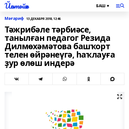
Йәнтөйәк
Мәғариф
13 ДЕКАБРЯ 2018, 12:46
Тәжрибәле тәрбиәсе,
танылған педагог Резида
Дилмөхәмәтова башҡорт
телен өйрәнеүгә, һаҡлауға
ҙур өлөш индерә