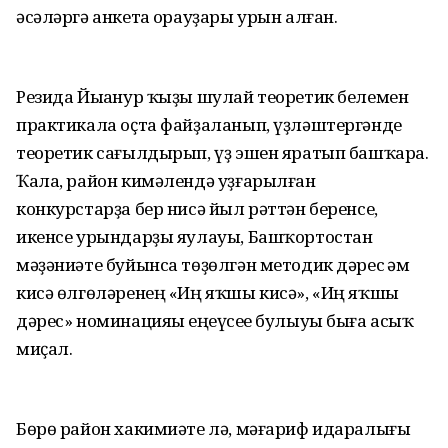
әсәләргә анкета һорауҙары урын алған.
Резида Йыһанур ҡыҙы шулай теоретик белемен
практикала оҫта файҙаланып, үҙләштергәнде
теоретик сағылдырып, үҙ эшен яратып башҡара.
Ҡала, район кимәлендә уҙғарылған
конкурстарҙа бер нисә йыл рәттән беренсе,
икенсе урындарҙы яулауы, Башҡортостан
мәҙәниәте буйынса төҙөлгән методик дәрес һәм
кисә өлгөләренең «Иң яҡшы кисә», «Иң яҡшы
дәрес» номинацияһы еңеүсеһе булыуы быға асыҡ
миҫал.
Бөрө район хакимиәте лә, мәғариф идаралығы