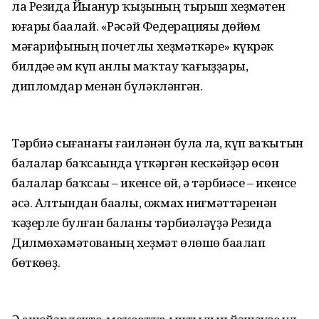
ла Резида Йыһанур ҡыҙының тырыш хеҙмәтен
юғары баһалай. «Рәсәй Федерацияһы дөйөм
мәғарифының почетлы хеҙмәткәре» күкрәк
билдәһе һәм күп һанлы маҡтау ҡағыҙҙары,
дипломдар менән бүләкләнгән.
Тәрбиә сығанағы ғаиләнән булһа ла, күп ваҡытын
балалар баҡсаһында үткәргән кескәйҙәр өсөн
балалар баҡсаһы – икенсе өй, ә тәрбиәсе – икенсе
әсә. Алтындан баһалы, ожмах ниғмәттәренән
ҡәҙерле булған баланы тәрбиәләүҙә Резида
Дилмөхәмәтованың хеҙмәт өлөшө баһалап
бөткөһөҙ.