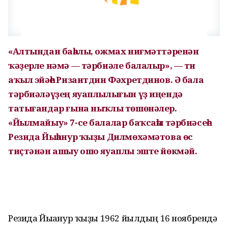
«Алтындан баһалы, ожмах ниғмәттәренән
ҡәҙерле нәмә — тәрбиәле балалыр», — ти
аҡыл эйәһе Ризаитдин Фәхретдинов. Ә бала
тәрбиәләүҙең яуаплылығын үҙ иңендә
татығандар ғына ныҡлы төшөнәлер.
«Йылмайыу» 7-се балалар баҡсаһы тәрбиәсеһе
Резида Йыһанур ҡыҙы Дилмөхәмәтова өс
тиҫтәнән ашыу ошо яуаплы эште йөкмәй.
Резида Йыһанур ҡыҙы 1962 йылдың 16 ноябрендә