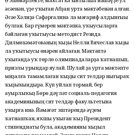
Ә эшһөйәрлекте, маҡсатҡа ынтылып йәшәүҙе ул
әсәһенән, үҙе уҡыған Абҙан урта мәктәбенән алған.
Әсәһе Хәлиҙә Сәфәрғалина ла мәғариф алдынғыһы
булған. Бар ғүмерен мәктәпкә, уҡыусыларға
бәйләгән уҡытыусы-методист Резида
Дилмөхәмәтованың ҡыҙы Нелли Вячеслав ҡыҙы
ла уҡытыусы һөнәрен һайлаған. Мәктәптә
уҡығанда уҡ төрлө олимпиадаларҙа ҡатнашып,
призлы урындар яулай. Шулай ҙа урта мәктәпте
миҙалға тамамлаған ҡыҙҙы сит телдәр нығыраҡ
ҡыҙыҡһындыра. Күп уйлап тормай, бер
ауырлыҡһыҙ Бөрө дәүләт социаль-педагогия
академияһының сит телдәр факультетына
уҡырға инә. Йәмәғәт эштәрендә әүҙем
ҡатнашҡан, яҡшы уҡыған ҡыҙ Президент
стипендиаты була, академияны ҡыҙыл