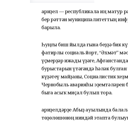
Ҡариҙел — республикала иң матур 
бер рәттән муниципалитеттың инфр
барыла.
Һуңғы биш йылда ғына беҙҙә бик к
фатирлы социаль йорт, “Әхмәт” мәс
үҫмерҙәр ижады үҙәге, Афғанстанд
бурыстарын үтәгәндә һәләк булған 
күҙәтеү майҙаны, Социалистик хеҙмә
Чернобыль аварияһы эҙемтәләрен 
быға асыҡ миҫал булып тора.
Ҡариҙелдәрҙе Абыҙ ауылында балал
төҙөлөшөнөң ниндәй этапта булы