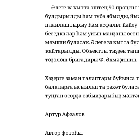
— Әлеге ваҡытта эштең 90 процент
булдырылды һәм түбә ябылды, йыл
планлаштырыу һәм асфальт йәйеү э
беседкалар һәм уйын майҙаны өсөн
мөмкин буласаҡ. Әлеге ваҡытта бү
ҡайтарылды. Объектты тиҙҙән тап
төҙөлөш бригадиры Ф. Әхмәҙишин.
Хәҙерге заман талаптары буйынса 
балаларға ысынлап та рәхәт буласа
туңған осорҙа сабыйҙарыбыҙ мәктәп
Артур Афзалов.
Автор фотоһы.