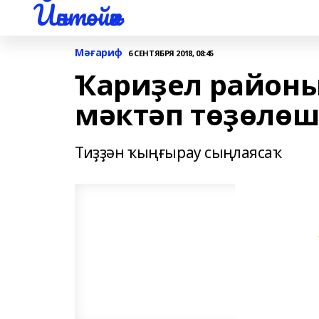
Йәнтөйәк
Мәғариф
6 СЕНТЯБРЯ 2018, 08:45
Ҡариҙел район
мәктәп төҙөлө
Тиҙҙән ҡыңғырау сыңлаясаҡ