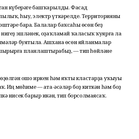
тан күберәге башҡарылды. Фасад
ылыҡ, һыу, электр үткәрелде. Территорияны
штәре бара. Балалар баҡсаһы өсөн беҙ
 нигеҙ эшләнек, оҙаҡламай ҡаласыҡ ҡуярға ла
лмәләр буятыла. Ашхана өсөн яйланмалар
шырырға планлаштырабыҙ, — тип һөйләне
төҙөлгән ошо иркен һәм яҡты кластарҙа уҡыуы
ҡ. Иң мөһиме — ата-әсәләр боҙ киткән һәм боҙ
кә нисек барыр икән, тип борсолмаясаҡ.