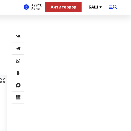
+29 °С
Антитеррор
Ясно