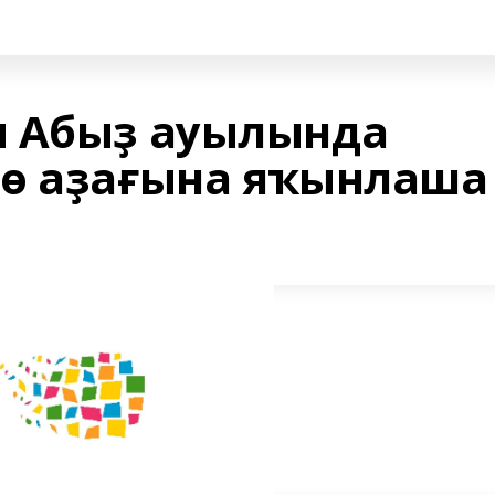
ы Абыҙ ауылында
шө аҙағына яҡынлаша