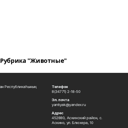
Рубрика "Животные"
тан Республикаһының
Телефон
8(34771) 2-18-50
Эл. почта
yantiyak@yandex.ru
Адрес
452880, Аскинский район, с.
Аскино, ул. Блюхера, 10