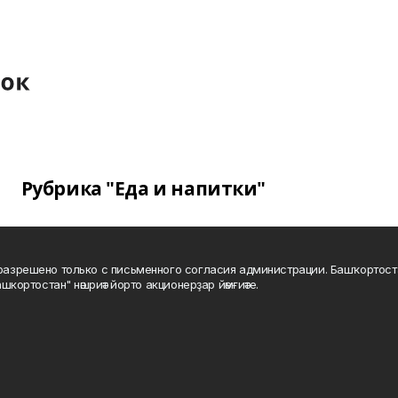
Рубрика "Еда и напитки"
а разрешено только с письменного согласия администрации. Башҡортос
шкортостан" нәшриәт йорто акционерҙар йәмғиәте.