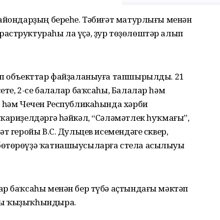
райондарҙың береһе. Тәбиғәт матурлығы менән
аструктураһы ла үҫә, ҙур төҙөлөштәр алып
үп объекттар файҙаланыуға тапшырылды. 21
ете, 2-се балалар баҡсаһы, Балалар һәм
а һәм Чечен Республикаһында хәрби
ҡариҙелдәргә һәйкәл, “Сәләмәтлек һуҡмағы”,
т геройы В.С. Дульцев исемендәге сквер,
бөтөрөүҙә ҡатнашыусыларға стела асылыуы
ар баҡсаһы менән бер түбә аҫтындағы мәктәп
уы ҡыҙыҡһындыра.