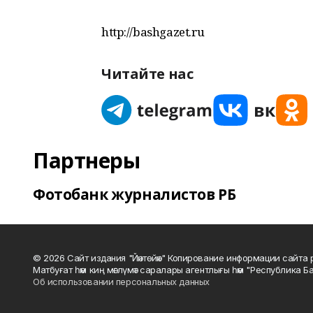
http://bashgazet.ru
Читайте нас
Партнеры
Фотобанк журналистов РБ
© 2026 Сайт издания "Йәнтөйәк" Копирование информации сайт
Матбуғат һәм киң мәғлүмәт саралары агентлығы һәм "Республика Ба
Об использовании персональных данных