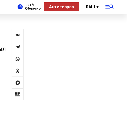
+23 °С
Антитеррор
Облачно
ыл