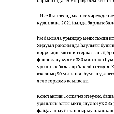
барышында 49 мәғариф объектын төҙ
– Ике йыл эсендә мәктәпкәсә учрежд
күҙаллана. 2021 йылда барлыҡ бала
һәм баҡсала урындар менән тәьмин ите
Яңауыл районында һаулығы буйынса
коррекция мәктәп-интернатының өр
финанслау күләме 330 миллион һумд
урынлыҡ балалар баҡсаһы төҙөлә. 
аҡсаның 50 миллион һумын үҙләште
ясле төркөмө асыласаҡ.
Константин Толкачев әйтеүенсә, бы
урынлыҡ алты мәктәп, шулай уҡ 285 
файҙаланыуға тапшырыу планлаш