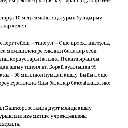
өү һәм реконструкциялау тураһында хәбәр итте.
ениеларҙа 10 мең самаһы яңы урын булдырыу
лар яслелә
лергә тейеш, – тине ул. – Ошо проект нигеҙендә
 мөмкинлектәре сикләнгән балалар өсөн
-яңы корпустары һалына. Планға ярашлы,
ан ашыу тәшкил итә. Борай ауылында 95
Хаҡы – 98 миллион һумдан ашыу. Быйыл ошо
реү күҙаллана. Яңы балалар баҡсаһында ике
йыл Башҡортостанда дүрт меңдән ашыу
урынлыҡ ике мәктәпкәсә учреждениены
тырыла.