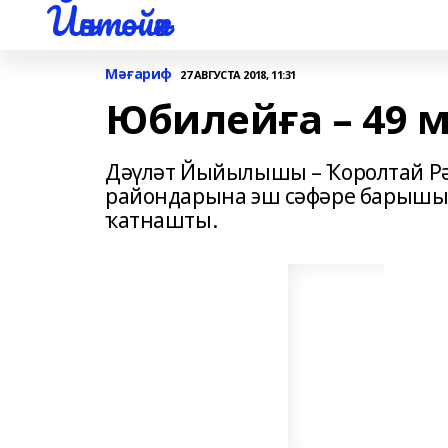
Йәнтөйәк
Мәғариф
27 АВГУСТА 2018, 11:31
Юбилейға – 49 
Дәүләт Йыйылышы – Ҡоролтай Рә
райондарына эш сәфәре барышы
ҡатнашты.