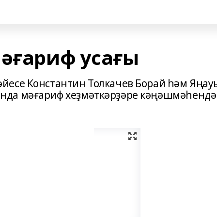
мәғариф усағы
йесе Константин Толкачев Борай һәм Яңау
нда мәғариф хеҙмәткәрҙәре кәңәшмәһендә