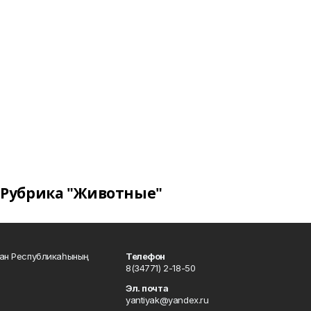
Рубрика "Животные"
тан Республикаһының
Телефон
8(34771) 2-18-50
Эл. почта
yantiyak@yandex.ru