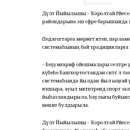
Дәүләт Йыйылышы – Ҡоролтай Рәйесе
райондарына эш сәфәре барышында мәғ
Педагогтарға мөрәжәғәт итеп, парла
системаһының бай традицияларға эй
– Беҙҙә мәғариф ойошмалары селтәре 
күбеһе Башҡортостандан ситтә лә та
системаһында йылдан-йыл ыңғай үҙг
яҡшыра, ауыл мәктәптәрендә спорт з
йыһазландырыла, һаулығы буйынса
мөхит булдырыла.
Дәүләт Йыйылышы – Ҡоролтай Рәйес