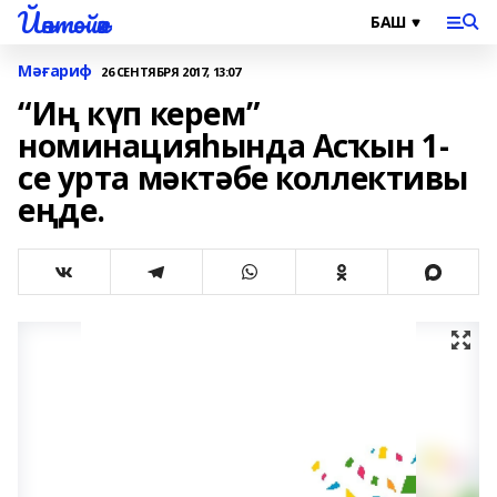
Йәнтөйәк
Мәғариф
26 СЕНТЯБРЯ 2017, 13:07
“Иң күп керем”
номинацияһында Асҡын 1-
се урта мәктәбе коллективы
еңде.