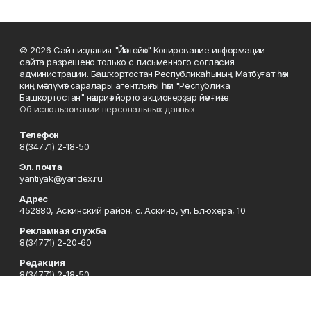
© 2026 Сайт издания "Йәнтөйәк" Копирование информации
сайта разрешено только с письменного согласия
администрации. Башҡортостан Республикаһының Матбуғат һәм
киң мәғлүмәт саралары агентлығы һәм "Республика
Башкортостан" нәшриәт йорто акционерҙар йәмғиәте.
Об использовании персональных данных
Телефон
8(34771) 2-18-50
Эл. почта
yantiyak@yandex.ru
Адрес
452880, Аскинский район, с. Аскино, ул. Блюхера, 10
Рекламная служба
8(34771) 2-20-60
Редакция
8(34771) 2-18-50
Отдел кадров
8-34771 (2-19-30)