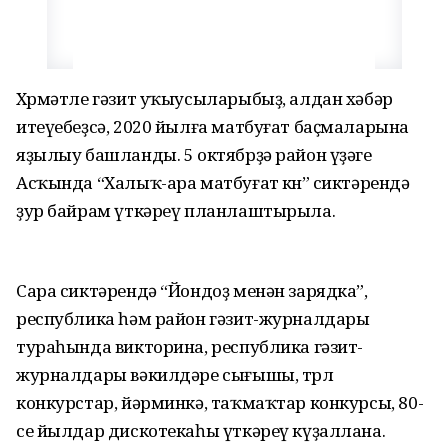
Хөрмәтле гәзит уҡыусыларыбыҙ, алдан хәбәр
итеүебеҙсә, 2020 йылға матбуғат баҫмаларына
яҙылыу башланды. 5 октябрҙә район үҙәге
Асҡында “Халыҡ-ара матбуғат көнө” сиктәрендә
ҙур байрам үткәреү планлаштырыла.
Сара сиктәрендә “Йондоҙ менән зарядка”,
республика һәм район гәзит-журналдары
тураһында викторина, республика гәзит-
журналдары вәкилдәре сығышы, төрлө
конкурстар, йәрминкә, таҡмаҡтар конкурсы, 80-
се йылдар дискотекаһы үткәреү күҙаллана.