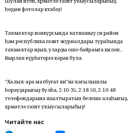
Шулай итеп, хөрмәтле гәзит уҡыусыларыбыҙ,
һеҙҙән фотолар көтәбеҙ!
Таҡмаҡтар конкурсында ҡатнашыу өсөн район
һәм республика гәзит-журналдары тураһында
таҡмаҡтар яҙып, уларҙы ошо байрамға килеп ,
йырлап күрһәтергә кәрәк була.
“Халыҡ-ара матбуғат көнө”нә ҡағылышлы
һорауҙарығыҙ булһа, 2-10-35, 2-18-50, 2-10-48
телефондарына шылтыратып белешә алаһығыҙ,
хөрмәтле гәзит уҡыусыларыбыҙ!
Читайте нас