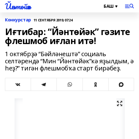
Йәнтөйәк
Конкурстар
11 СЕНТЯБРЯ 2019, 07:24
Иғтибар: “Йәнтөйәк” гәзите
флешмоб иғлан итә!
1 октябрҙә “Бәйләнештә” социаль
селтәрендә “Мин “Йәнтөйәк”кә яҙылдым, ә
һеҙ?” тигән флешмобҡа старт бирәбеҙ.