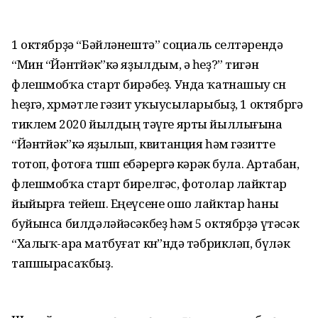
1 октябрҙә “Бәйләнештә” социаль селтәрендә
“Мин “Йәнтөйәк”кә яҙылдым, ә һеҙ?” тигән
флешмобҡа старт бирәбеҙ. Унда ҡатнашыу өсөн
һеҙгә, хөрмәтле гәзит уҡыусыларыбыҙ, 1 октябргә
тиклем 2020 йылдың тәүге ярты йыллығына
“Йәнтөйәк”кә яҙылып, квитанция һәм гәзитте
тотоп, фотоға төшөп ебәрергә кәрәк була. Артабан,
флешмобҡа старт бирелгәс, фотолар лайктар
йыйырға тейеш. Еңеүсене ошо лайктар һаны
буйынса билдәләйәсәкбеҙ һәм 5 октябрҙә үтәсәк
“Халыҡ-ара матбуғат көнө”ндә тәбрикләп, бүләк
тапшырасаҡбыҙ.