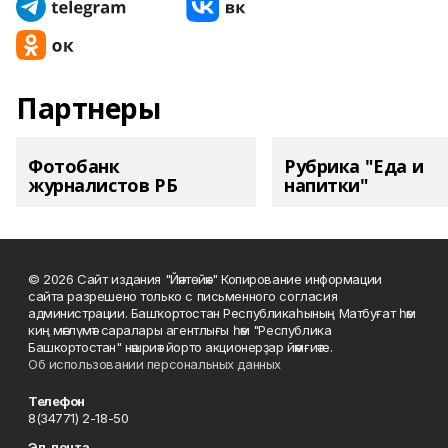
Партнеры
Фотобанк
Рубрика "Еда и
журналистов РБ
напитки"
© 2026 Сайт издания "Йәнтөйәк" Копирование информации
сайта разрешено только с письменного согласия
администрации. Башҡортостан Республикаһының Матбуғат һәм
киң мәғлүмәт саралары агентлығы һәм "Республика
Башкортостан" нәшриәт йорто акционерҙар йәмғиәте.
Об использовании персональных данных
Телефон
8(34771) 2-18-50
Эл. почта