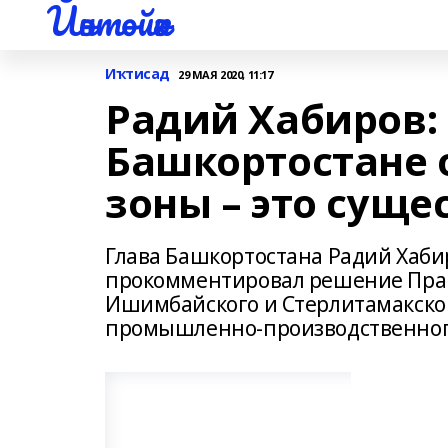
Йәнтөйәк
Иҡтисад
29 МАЯ 2020, 11:17
Радий Хабиров:
Башкортостане 
зоны – это сущ
Глава Башкортостана Радий Хаби
прокомментировал решение Прав
Ишимбайского и Стерлитамакско
промышленно-производственного