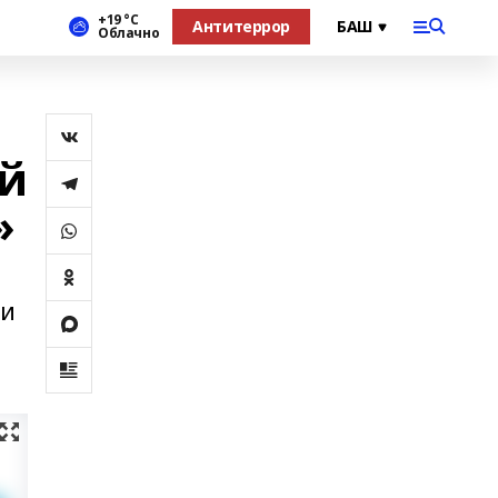
+19 °С
Антитеррор
Облачно
ой
»
ии