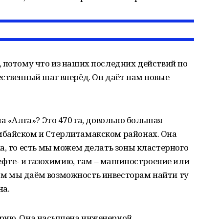
 потому что из наших последних действий по
ственный шаг вперёд. Он даёт нам новые
а «Алга»? Это 470 га, довольно большая
мбайском и Стерлитамакском районах. Она
а, то есть мы можем делать зоны кластерного
нефте- и газохимию, там – машиностроение или
м мы даём возможность инвесторам найти ту
на.
орию. Она насыщена инженерной