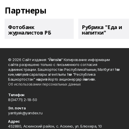
Партнеры
Фотобанк
Рубрика "Еда и
журналистов РБ
напитки"
© 2026 Сайт издания "Йәнтөйәк" Копирование информации
сайта разрешено только с письменного согласия
администрации. Башҡортостан Республикаһының Матбуғат һәм
киң мәғлүмәт саралары агентлығы һәм "Республика
Башкортостан" нәшриәт йорто акционерҙар йәмғиәте.
Об использовании персональных данных
Телефон
8(34771) 2-18-50
Эл. почта
yantiyak@yandex.ru
Адрес
452880, Аскинский район, с. Аскино, ул. Блюхера, 10