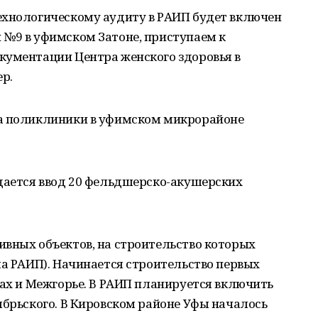
ехнологическому аудиту в РАИП будет включен
 №9 в уфимском Затоне, приступаем к
кументации Центра женского здоровья в
ер.
ва поликлиники в уфимском микрорайоне
идается ввод 20 фельдшерско-акушерских
ивных объектов, на строительство которых
ма РАИП). Начинается строительство первых
лах и Межгорье. В РАИП планируется включить
ябрьского. В Кировском районе Уфы началось