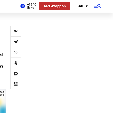
+15 °С
Антитеррор
Ясно
мы
го