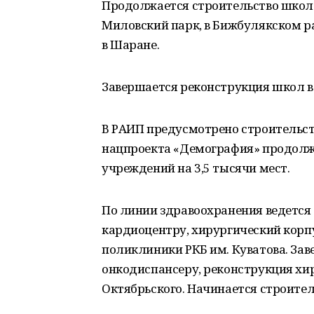
Продолжается строительство школ 
Миловский парк, в Бижбулякском ра
в Шаране.
Завершается реконструкция школ в
В РАИП предусмотрено строительств
нацпроекта «Демография» продолж
учреждений на 3,5 тысячи мест.
По линии здравоохранения ведется 
кардиоцентру, хирургический корп
поликлиники РКБ им. Куватова. Зав
онкодиспансеру, реконструкция хи
Октябрьского. Начинается строител