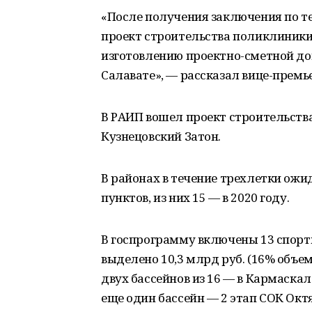
«После получения заключения по т
проект строительства поликлиники
изготовлению проектно-сметной до
Салавате», — рассказал вице-премь
В РАИП вошел проект строительст
Кузнецовский Затон.
В районах в течение трехлетки ож
пунктов, из них 15 — в 2020 году.
В госпрограмму включены 13 спорт
выделено 10,3 млрд руб. (16% объе
двух бассейнов из 16 — в Кармаска
еще один бассейн — 2 этап СОК Окт