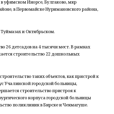
в уфимском Инорсе, Булгаково, мкр
йоне, в Первомайске Нуримановского района,
 Туймазах и Октябрьском.
о 26 детсадов на 4 тысячи мест. В рамках
ается строительство 22 дошкольных
строительство таких объектов, как пристрой к
ус Учалинской городской больницы,
ершается строительство пристроя к
рургического корпуса городской больницы
ьство поликлиник в Бирске и Чекмагуше.