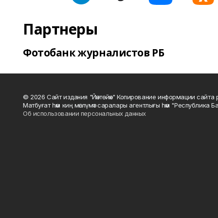
Партнеры
Фотобанк журналистов РБ
© 2026 Сайт издания "Йәнтөйәк" Копирование информации сайт
Матбуғат һәм киң мәғлүмәт саралары агентлығы һәм "Республика Ба
Об использовании персональных данных