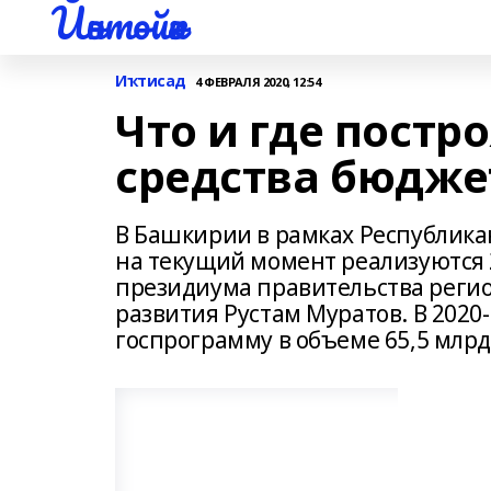
Йәнтөйәк
Иҡтисад
4 ФЕВРАЛЯ 2020, 12:54
Что и где постр
средства бюджет
В Башкирии в рамках Республик
на текущий момент реализуются 
президиума правительства реги
развития Рустам Муратов. В 202
госпрограмму в объеме 65,5 млрд