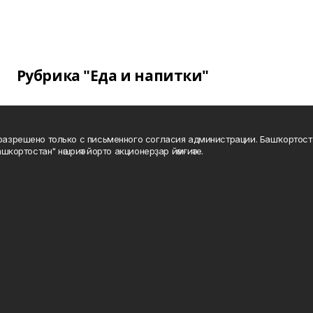
Рубрика "Еда и напитки"
а разрешено только с письменного согласия администрации. Башҡортос
шкортостан" нәшриәт йорто акционерҙар йәмғиәте.