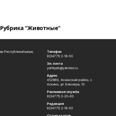
Рубрика "Животные"
тан Республикаһының
Телефон
8(34771) 2-18-50
Эл. почта
yantiyak@yandex.ru
Адрес
452880, Аскинский район, с.
Аскино, ул. Блюхера, 10
Рекламная служба
8(34771) 2-20-60
Редакция
8(34771) 2-18-50
Отдел кадров