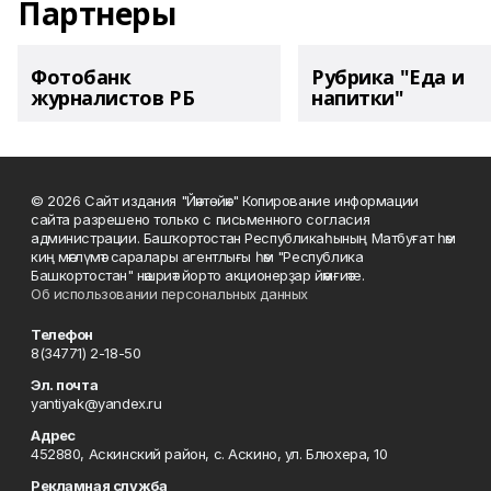
Партнеры
Фотобанк
Рубрика "Еда и
журналистов РБ
напитки"
© 2026 Сайт издания "Йәнтөйәк" Копирование информации
сайта разрешено только с письменного согласия
администрации. Башҡортостан Республикаһының Матбуғат һәм
киң мәғлүмәт саралары агентлығы һәм "Республика
Башкортостан" нәшриәт йорто акционерҙар йәмғиәте.
Об использовании персональных данных
Телефон
8(34771) 2-18-50
Эл. почта
yantiyak@yandex.ru
Адрес
452880, Аскинский район, с. Аскино, ул. Блюхера, 10
Рекламная служба