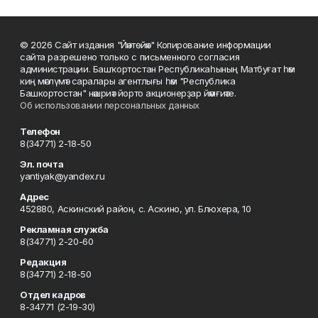
© 2026 Сайт издания "Йәнтөйәк" Копирование информации
сайта разрешено только с письменного согласия
администрации. Башҡортостан Республикаһының Матбуғат һәм
киң мәғлүмәт саралары агентлығы һәм "Республика
Башкортостан" нәшриәт йорто акционерҙар йәмғиәте.
Об использовании персональных данных
Телефон
8(34771) 2-18-50
Эл. почта
yantiyak@yandex.ru
Адрес
452880, Аскинский район, с. Аскино, ул. Блюхера, 10
Рекламная служба
8(34771) 2-20-60
Редакция
8(34771) 2-18-50
Отдел кадров
8-34771 (2-19-30)