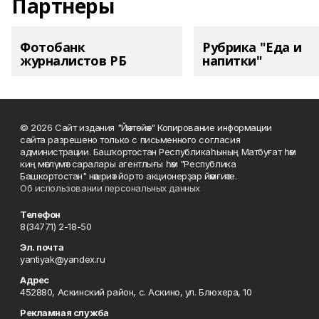
Партнеры
Фотобанк
Рубрика "Еда и
журналистов РБ
напитки"
© 2026 Сайт издания "Йәнтөйәк" Копирование информации
сайта разрешено только с письменного согласия
администрации. Башҡортостан Республикаһының Матбуғат һәм
киң мәғлүмәт саралары агентлығы һәм "Республика
Башкортостан" нәшриәт йорто акционерҙар йәмғиәте.
Об использовании персональных данных
Телефон
8(34771) 2-18-50
Эл. почта
yantiyak@yandex.ru
Адрес
452880, Аскинский район, с. Аскино, ул. Блюхера, 10
Рекламная служба