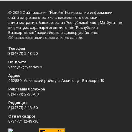
© 2026 Сайт издания "Йәнтөйәк" Копирование информации
сайта разрешено только с письменного согласия
администрации. Башҡортостан Республикаһының Матбуғат һәм
киң мәғлүмәт саралары агентлығы һәм "Республика
Башкортостан" нәшриәт йорто акционерҙар йәмғиәте.
Об использовании персональных данных
Телефон
8(34771) 2-18-50
Эл. почта
yantiyak@yandex.ru
Адрес
452880, Аскинский район, с. Аскино, ул. Блюхера, 10
Рекламная служба
8(34771) 2-20-60
Редакция
8(34771) 2-18-50
Отдел кадров
8-34771 (2-19-30)