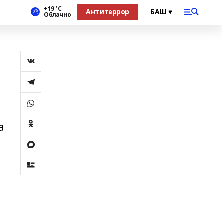
+19 °С
Антитеррор
Облачно
а
,