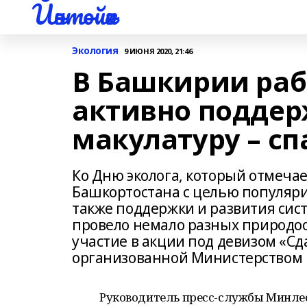
Йәнтөйәк
Экология
9 ИЮНЯ 2020, 21:46
В Башкирии ра
активно подде
макулатуру – сп
Ко Дню эколога, который отмечае
Башкортостана с целью популяри
также поддержки и развития сист
провело немало разных природоо
участие в акции под девизом «Сда
организованной Министерством 
Руководитель пресс-службы Минлесх