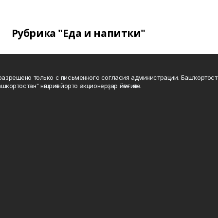
Рубрика "Еда и напитки"
а разрешено только с письменного согласия администрации. Башҡортос
шкортостан" нәшриәт йорто акционерҙар йәмғиәте.