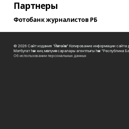
Партнеры
Фотобанк журналистов РБ
© 2026 Сайт издания "Йәнтөйәк" Копирование информации сайт
Матбуғат һәм киң мәғлүмәт саралары агентлығы һәм "Республика Ба
Об использовании персональных данных