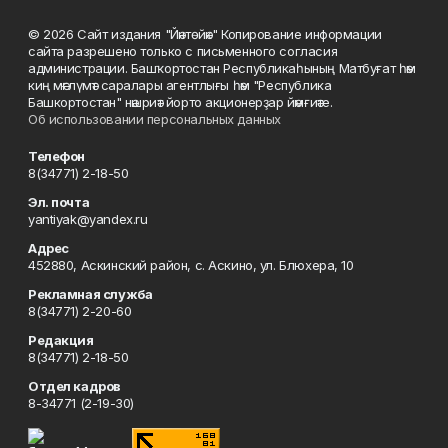
© 2026 Сайт издания "Йәнтөйәк" Копирование информации
сайта разрешено только с письменного согласия
администрации. Башҡортостан Республикаһының Матбуғат һәм
киң мәғлүмәт саралары агентлығы һәм "Республика
Башкортостан" нәшриәт йорто акционерҙар йәмғиәте.
Об использовании персональных данных
Телефон
8(34771) 2-18-50
Эл. почта
yantiyak@yandex.ru
Адрес
452880, Аскинский район, с. Аскино, ул. Блюхера, 10
Рекламная служба
8(34771) 2-20-60
Редакция
8(34771) 2-18-50
Отдел кадров
8-34771 (2-19-30)