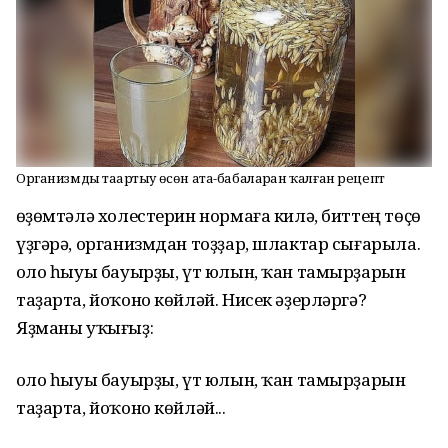
Организмды таҙартыу өсөн ата-бабаларҙан ҡалған рецепт
Һөҙөмтәлә холестерин нормаға килә, биттең төҫө
үҙгәрә, организмдан тоҙҙар, шлактар сығарыла.
Һоло һыуы бауырҙы, үт юлын, ҡан тамырҙарын
таҙарта, йоҡоно көйләй. Нисек әҙерләргә?
Яҙманы уҡығыҙ:
Һоло һыуы бауырҙы, үт юлын, ҡан тамырҙарын
таҙарта, йоҡоно көйләй...