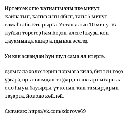
Иртәнсәк ошо ҡатнашманы ике минут
ҡайнатып, ҡапҡасыгн ябып, тағы 5 минут
самаһы быҡтырырға. Уттан алып 10 минутҡа
ҡуйып тороғоҙ һәм һөҙөп, әлеге һыуҙы көн
дауамында ашар алдынан эсегеҙ.
Ун көн эскәндән һуң шул сама ял итергә.
Һөҙөмтәлә холестерин нормаға килә, биттең төҫө
үҙгәрә, организмдан тоҙҙар, шлактар сығарыла.
Һоло һыуы бауырҙы, үт юлын, ҡан тамырҙарын
таҙарта, йоҡоно көйләй.
Сығанаҡ: https://vk.com/zdorove69