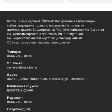
© 2026 Сайт издания "Йәнтөйәк" Копирование информации
сайта разрешено только с письменного согласия
администрации. Башҡортостан Республикаһының Матбуғат һәм
киң мәғлүмәт саралары агентлығы һәм "Республика
Башкортостан" нәшриәт йорто акционерҙар йәмғиәте.
Об использовании персональных данных
Телефон
8(34771) 2-18-50
Эл. почта
yantiyak@yandex.ru
Адрес
452880, Аскинский район, с. Аскино, ул. Блюхера, 10
Рекламная служба
8(34771) 2-20-60
Редакция
8(34771) 2-18-50
Отдел кадров