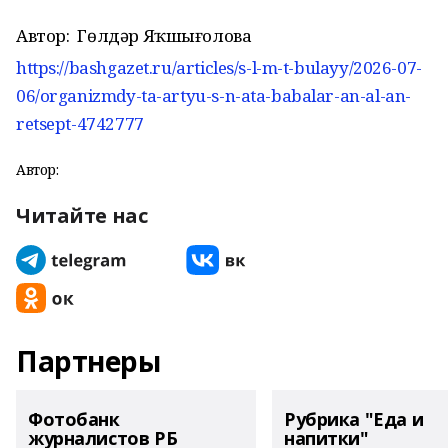
Автор:
Гөлдәр Яҡшығолова
https://bashgazet.ru/articles/s-l-m-t-bulayy/2026-07-
06/organizmdy-ta-artyu-s-n-ata-babalar-an-al-an-
retsept-4742777
Автор:
Читайте нас
Партнеры
Фотобанк
Рубрика "Еда и
журналистов РБ
напитки"