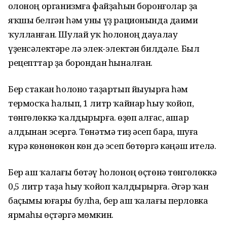
Һолоноң организмға файҙаһын боронғолар ҙа
яҡшы белгән һәм уны үҙ рационында даими
ҡулланған. Шулай уҡ һолоноң дауалау
үҙенсәлектәре лә элек-электән билдәле. Был
рецепттар ҙа борондан һыналған.
Бер стакан һолоно таҙартып йыуырға һәм
термосҡа һалып, 1 литр ҡайнар һыу ҡойоп,
төнгөлөккә ҡалдырырға. Һөҙөп алғас, ашар
алдынан эсергә. Төнәтмә тиҙ әсеп бара, шуға
күрә көнөнөкөн көн дә эсеп бөтөргә кәңәш ителә.
Бер аш ҡалағы бөтәү һолоноң өҫтөнә төнгөлөккә
0,5 литр таҙа һыу ҡойоп ҡалдырырға. Әгәр ҡан
баҫымы юғары булһа, бер аш ҡалағы перловка
ярмаһы өҫтәргә мөмкин.