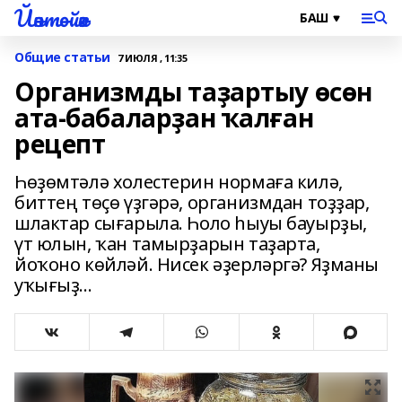
Йәнтөйәк
Общие статьи
7 ИЮЛЯ , 11:35
Организмды таҙартыу өсөн
ата-бабаларҙан ҡалған
рецепт
Һөҙөмтәлә холестерин нормаға килә,
биттең төҫө үҙгәрә, организмдан тоҙҙар,
шлактар сығарыла. Һоло һыуы бауырҙы,
үт юлын, ҡан тамырҙарын таҙарта,
йоҡоно көйләй. Нисек әҙерләргә? Яҙманы
уҡығыҙ...