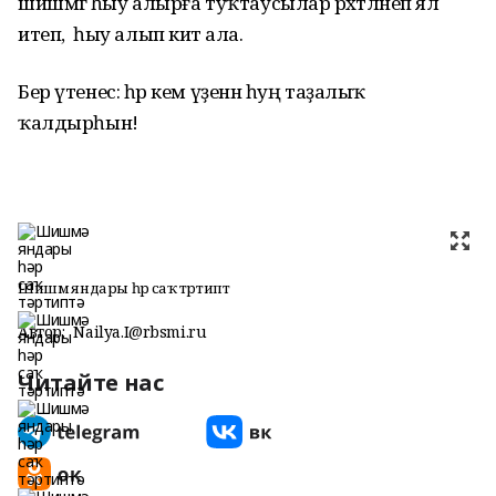
шишмәгә һыу алырға туҡтаусылар рәхәтләнеп ял
итеп, һыу алып китә ала.
Бер үтенес: һәр кем үҙенән һуң таҙалыҡ
ҡалдырһын!
Шишмә яндары һәр саҡ тәртиптә
Автор:
Nailya.I@rbsmi.ru
Читайте нас