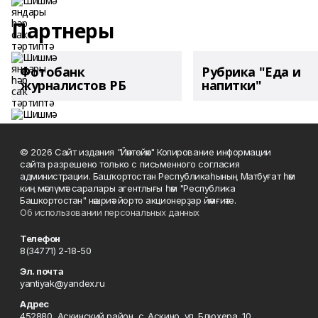
Партнеры
Фотобанк
Рубрика "Еда и
журналистов РБ
напитки"
© 2026 Сайт издания "Йәнтөйәк" Копирование информации
сайта разрешено только с письменного согласия
администрации. Башҡортостан Республикаһының Матбуғат һәм
киң мәғлүмәт саралары агентлығы һәм "Республика
Башкортостан" нәшриәт йорто акционерҙар йәмғиәте.
Об использовании персональных данных
Телефон
8(34771) 2-18-50
Эл. почта
yantiyak@yandex.ru
Адрес
452880, Аскинский район, с. Аскино, ул. Блюхера, 10