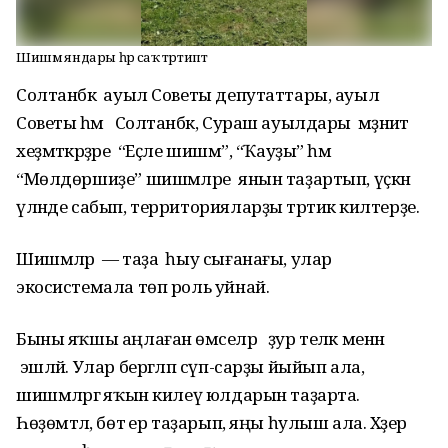
Шишмә яндары һәр саҡ тәртиптә
Солтанбәк ауыл Советы депутаттары, ауыл
Советы һәм Солтанбәк, Сураш ауылдары мәҙәниәт
хеҙмәткәрҙәре “Еҫле шишмә”, “Ҡауҙы” һәм
“Мөлдөршиҙе” шишмәләре янын таҙартып, үҫкән
үләнде сабып, территорияларҙы тәртикә килтерҙе.
Шишмәләр — таҙа һыу сығанағы, улар
экосистемала төп роль уйнай.
Быны яҡшы аңлаған өмәселәр ҙур теләк менән
эшләй. Улар бергәләп сүп-сарҙы йыйып ала,
шишмәләргә яҡын килеү юлдарын таҙарта.
Һөҙөмтәлә, бөтә ер таҙарып, яңы һулыш ала. Хәҙер