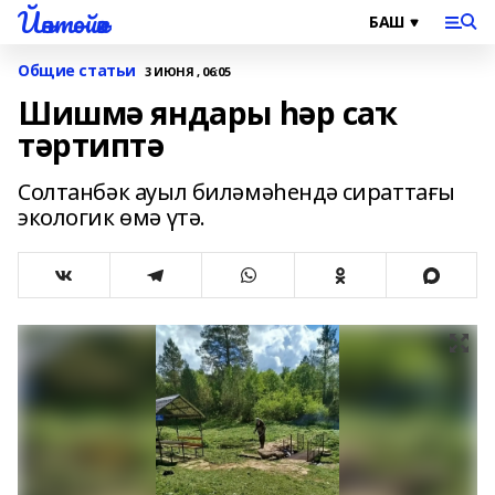
Йәнтөйәк
Общие статьи
3 ИЮНЯ , 06:05
Шишмә яндары һәр саҡ
тәртиптә
Солтанбәк ауыл биләмәһендә сираттағы
экологик өмә үтә.