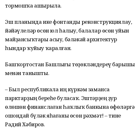
тормошҡа ашырыла.
Эш планында ике фонтанды реконструкциялау,
йәйәүлеләр өсөн юл һалыу, балалар өсөн уйын
майҙансыҡтары асыу, бәләкәй архитектур
һындар ҡуйыу ҡаралған.
Башҡортостан Башлығы төҙөкләндереү барышы
менән танышты.
– Был республикала иң күркәм заманса
парктарҙың береһе буласаҡ. Эштәрҙең ҙур
өлөшөн финанслаған Һаҡлыҡ банкына өфөләргә
ошондай бүләк яһағаны өсөн рәхмәт! – тине
Радий Хәбиров.