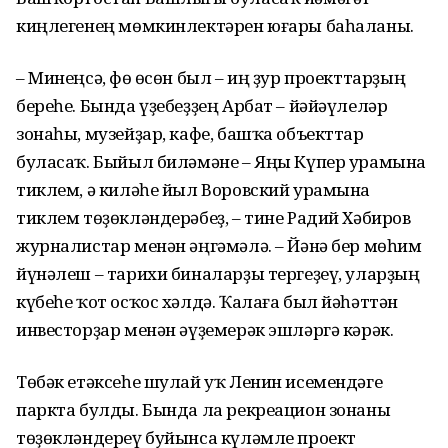
киңлегенең мөмкинлектәрен юғары баһаланы.
– Минеңсә, Өфө өсөн был – иң ҙур проекттарҙың
береһе. Бында үҙебеҙҙең Арбат – йәйәүлеләр
зонаһы, музейҙар, кафе, башҡа объекттар
буласаҡ. Быйыл биләмәне – Яңы Күпер урамына
тиклем, ә киләһе йыл Воровский урамына
тиклем төҙөкләндерәбеҙ, – тине Радий Хәбиров
журналистар менән әңгәмәлә. – Йәнә бер мөһим
йүнәлеш – тарихи биналарҙы тергеҙеү, уларҙың
күбеһе ҡот осҡос хәлдә. Ҡалаға был йәһәттән
инвесторҙар менән әүҙемерәк эшләргә кәрәк.
Төбәк етәксеһе шулай уҡ Ленин исемендәге
паркта булды. Бында ла рекреацион зонаны
төҙөкләндереү буйынса күләмле проект