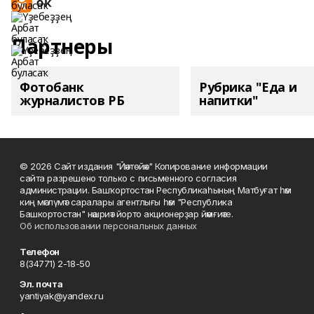
Партнеры
Фотобанк
Рубрика "Еда и
журналистов РБ
напитки"
© 2026 Сайт издания "Йәнтөйәк" Копирование информации
сайта разрешено только с письменного согласия
администрации. Башҡортостан Республикаһының Матбуғат һәм
киң мәғлүмәт саралары агентлығы һәм "Республика
Башкортостан" нәшриәт йорто акционерҙар йәмғиәте.
Об использовании персональных данных
Телефон
8(34771) 2-18-50
Эл. почта
yantiyak@yandex.ru