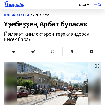
Йәнтөйәк
Общие статьи
3 ИЮНЯ , 17:35
Үҙебеҙҙең Арбат буласаҡ
Йәмәғәт киңлектәрен төҙөкләндереү
нисек бара?