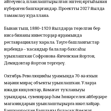
әйтеүенсә, планлаштырылған эштең яртыһынан
күберәген башҡарғандар. Проектты 2027 йылда
тамамлау күҙаллана.
Бынан тыш, 1880–1920 йылдарҙа төҙөлгән бер
нисә бинаны инвесторҙар ярҙамында
реставрациялау ҡарала. Тәүге башланғыстар
иҫәбендә – ҡасандыр балалар баҡсаһы
урынлашҡан Софронова-Янчевская йортон,
Демидовтар йортон тергеҙеү.
Октябрь Революцияһы урамында 70-кә яҡын
мәҙәни мираҫ объекты урынлашҡан. Уларҙа
ижади киңлектәр, йәмәғәт туҡланыуы
урындары, сувенирҙар һәм һөнәрселек әйберҙәре
магазиндарын урынлаштырырға ниәтләйҙәр.
Башҡортостан Башлығы буласаҡ йәмәғәт