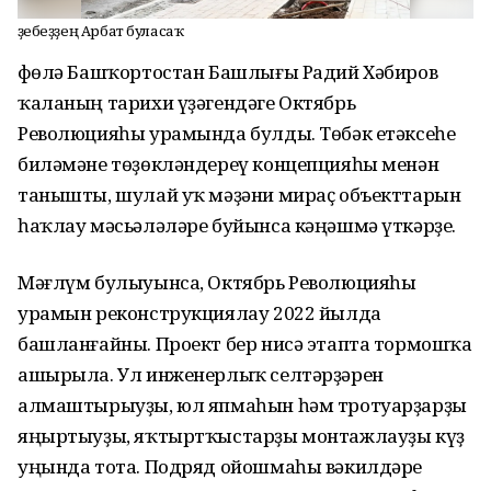
Үҙебеҙҙең Арбат буласаҡ
Өфөлә Башҡортостан Башлығы Радий Хәбиров
ҡаланың тарихи үҙәгендәге Октябрь
Революцияһы урамында булды. Төбәк етәксеһе
биләмәне төҙөкләндереү концепцияһы менән
танышты, шулай уҡ мәҙәни мираҫ объекттарын
һаҡлау мәсьәләләре буйынса кәңәшмә үткәрҙе.
Мәғлүм булыуынса, Октябрь Революцияһы
урамын реконструкциялау 2022 йылда
башланғайны. Проект бер нисә этапта тормошҡа
ашырыла. Ул инженерлыҡ селтәрҙәрен
алмаштырыуҙы, юл япмаһын һәм тротуарҙарҙы
яңыртыуҙы, яҡтыртҡыстарҙы монтажлауҙы күҙ
уңында тота. Подряд ойошмаһы вәкилдәре