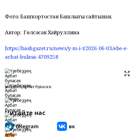
Фото: Башҡортостан Башлығы сайтынан.
Автор:
Гөлсәсәк Хәйруллина
https://bashgazet.ru/news/y-m-i-t/2026-06-03/ebe-e-
arbat-bulasa-4709258
Үҙебеҙҙең Арбат буласаҡ
Автор:
Читайте нас