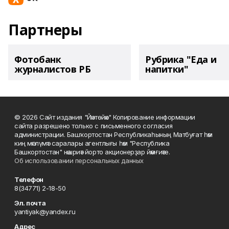
Партнеры
Фотобанк
Рубрика "Еда и
журналистов РБ
напитки"
© 2026 Сайт издания "Йәнтөйәк" Копирование информации
сайта разрешено только с письменного согласия
администрации. Башҡортостан Республикаһының Матбуғат һәм
киң мәғлүмәт саралары агентлығы һәм "Республика
Башкортостан" нәшриәт йорто акционерҙар йәмғиәте.
Об использовании персональных данных
Телефон
8(34771) 2-18-50
Эл. почта
yantiyak@yandex.ru
Адрес