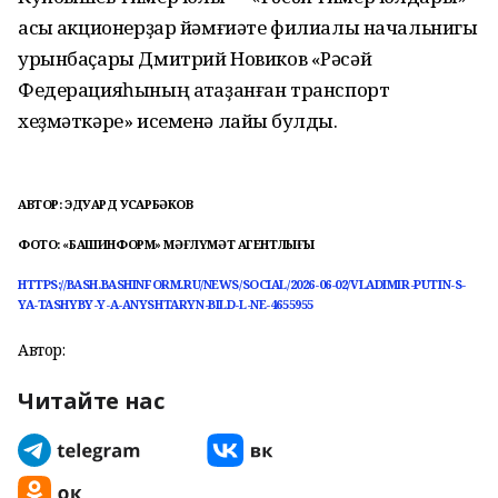
асыҡ акционерҙар йәмғиәте филиалы начальнигы
урынбаҫары Дмитрий Новиков «Рәсәй
Федерацияһының атҡаҙанған транспорт
хеҙмәткәре» исеменә лайыҡ булды.
АВТОР: ЭДУАРД ҠУСҠАРБӘКОВ
ФОТО: «БАШИНФОРМ» МӘҒЛҮМӘТ АГЕНТЛЫҒЫ
HTTPS://BASH.BASHINFORM.RU/NEWS/SOCIAL/2026-06-02/VLADIMIR-PUTIN-S-
YA-TASHYBY-Y-A-ANYSHTARYN-BILD-L-NE-4655955
Автор:
Читайте нас