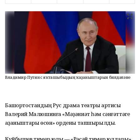
Владимир Путин өс яҡташыбыҙҙың ҡаҙаныштарын билдәләне
Башҡортостандың Рус драма театры артисы
Валерий Малюшинға «Мәҙәниәт һәм сәнғәттәге
ҡаҙаныштары өсөн» ордены тапшырылды.
Куйбышев тимер юлы — «Рәсәй тимер юлдары»