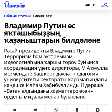
Йәнтөйәк
Общие статьи
2 ИЮНЯ , 10:35
Владимир Путин өс
яҡташыбыҙҙың
ҡаҙаныштарын билдәләне
Рәсәй президенты Владимир Путин
Терроризм һәм экстремизм
идеологияһына ҡаршы тороу буйынса
координация үҙәге директоры, М.Аҡмулла
исемендәге Башҡорт дәүләт педагогия
университеты ректораты ҡарамағындағы
кәңәшсе Илһам Хәбибуллинды II дәрәжә
«Ватан алдындағы хеҙмәттәре өсөн»
ордены миҙалы менән бүләкләне.