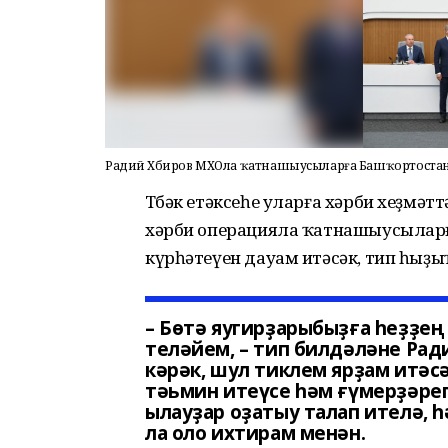
Радий Хәбиров МХОла ҡатнашыусыларға Башҡортостан
Төбәк етәксеһе уларға хәрби хеҙмәтт
хәрби операцияла ҡатнашыусыларғ
күрһәтеүен дауам итәсәк, тип һыҙыҡ 
– Бөтә яугирҙарыбыҙға һеҙҙе
теләйем, – тип билдәләне Рад
кәрәк, шул тиклем ярҙам итәс
тәьмин итеүсе һәм ғүмерҙәре
ылауҙар оҙатыу талап ителә, 
ла оло ихтирам менән.