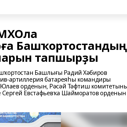
 МХОла
ға Башҡортостандың
аларын тапшырҙы
шҡортостан Башлығы Радий Хәбиров
тив-артиллерия батареяһы командиры
т Юлаев орденын, Рәсәй Тәфтиш комитетын
е Сергей Евстафьевҡа Шайморатов орденын