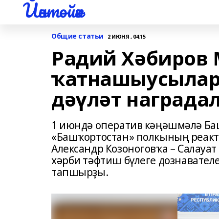
Йәнтөйәк
Общие статьи
2 ИЮНЯ , 04:15
Радий Хәбиров
ҡатнашыусылар
дәүләт наград
1 июндә оператив кәңәшмәлә Ба
«Башҡортостан» полкының реак
Александр Козоноговҡа – Салауа
хәрби тәфтиш бүлеге дознавател
тапшырҙы.