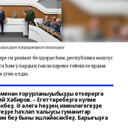
дың дәүләт наградаларын тапшырҙы
әре өсөн рәхмәт белдерҙе һәм, республика махсус
а һәм уларҙың ғаиләләренә тейешле ярҙам
өҫтөнә алды.
ң менән ғорурланыуыбыҙҙы еткерергә
ий Хәбиров. – Егеттәребеҙгә күпме
әкбеҙ. Ә әлегә һеҙҙең именлегегеҙҙе
геҙҙе һаҡлап ҡалыусы гуманитар
һәм беҙ быны эшләйәсәкбеҙ. Барығыҙға