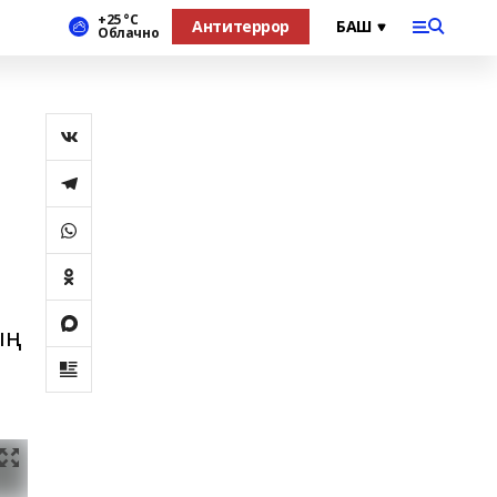
+25 °С
Антитеррор
Облачно
ың