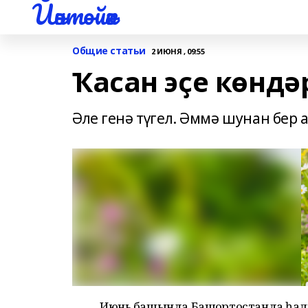
Йәнтөйәк
Общие статьи
2 ИЮНЯ , 09:55
Ҡасан эҫе көндә
Әле генә түгел. Әммә шунан бер 
Июнь башында Башҡортостанда һал