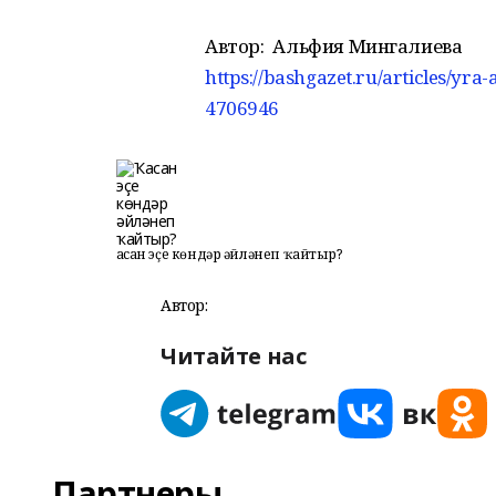
Автор:
Альфия Мингалиева
https://bashgazet.ru/articles/yra
4706946
Ҡасан эҫе көндәр әйләнеп ҡайтыр?
Автор:
Читайте нас
Партнеры