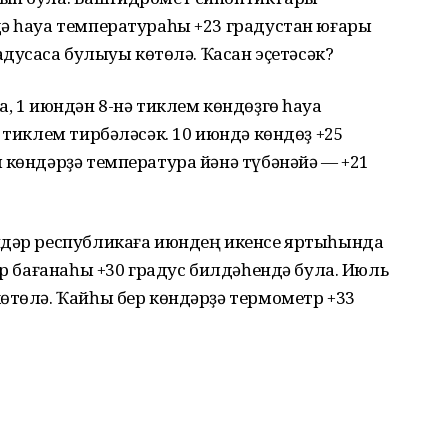
дә һауа температураһы +23 градустан юғары
адусҡаса булыуы көтөлә. Ҡасан эҫетәсәк?
а, 1 июндән 8-нә тиклем көндөҙгө һауа
 тиклем тирбәләсәк. 10 июндә көндөҙ +25
 көндәрҙә температура йәнә түбәнәйә — +21
ндәр республикаға июндең икенсе яртыһында
тр бағанаһы +30 градус билдәһендә була. Июль
өтөлә. Ҡайһы бер көндәрҙә термометр +33