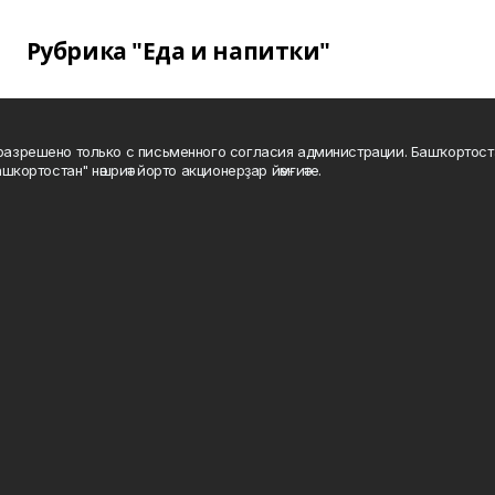
Рубрика "Еда и напитки"
а разрешено только с письменного согласия администрации. Башҡортос
шкортостан" нәшриәт йорто акционерҙар йәмғиәте.