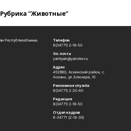
Рубрика "Животные"
тан Республикаһының
Телефон
8(34771) 2-18-50
Эл. почта
yantiyak@yandex.ru
Адрес
452880, Аскинский район, с.
Аскино, ул. Блюхера, 10
Рекламная служба
8(34771) 2-20-60
Редакция
8(34771) 2-18-50
Отдел кадров
8-34771 (2-19-30)