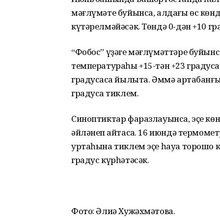
мәғлүмәте буйынса, алдағы өс көн
күтәрелмәйәсәк. Төндә 0-дән +10 гр
“Фобос” үҙәге мәғлүмәттәре буйынс
температураһы +15-тән +23 градусҡа
градусҡаса йылыта. Әммә артабанғы
градусҡа тиклем.
Синоптиктар фаразлауынса, эҫе кө
әйләнеп ҡайтасаҡ. 16 июндә термоме
уртаһына тиклем эҫе һауа торошо к
градус күрһәтәсәк.
Фото: Әлиә Хужәхмәтова.