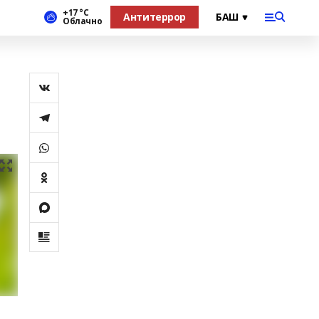
+17 °С
Антитеррор
Облачно