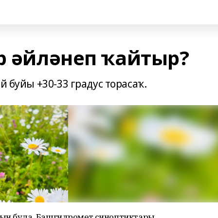
р әйләнеп ҡайтыр?
ай буйы +30-33 градус торасаҡ.
ҡын була. Башгидромет синоптиктары