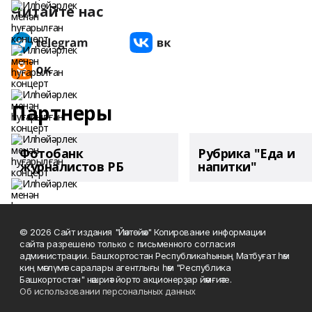
Читайте нас
Партнеры
Фотобанк
Рубрика "Еда и
журналистов РБ
напитки"
© 2026 Сайт издания "Йәнтөйәк" Копирование информации
сайта разрешено только с письменного согласия
администрации. Башҡортостан Республикаһының Матбуғат һәм
киң мәғлүмәт саралары агентлығы һәм "Республика
Башкортостан" нәшриәт йорто акционерҙар йәмғиәте.
Об использовании персональных данных