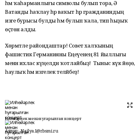
һәм ҡаһарманлығы символы булып тора, Ә
Ватанды һаҡлау һәр ваҡыт һәр гражданиндың
изге бурысы булды һәм булып ҡала, тип һыҙыҡ
өҫтөнә алды.
Хөрмәтле райондаштар! Совет халҡының
фашистик Германияны Еңеүенең 81 йыллығы
менән ихлас күңелдән ҡотлайбыҙ! Тыныс күк йөҙө,
һаулыҡ һәм изгелек теләйбеҙ!
Илһөйәрлек менән һуғарылған концерт
Автор:
Nailya.I@rbsmi.ru