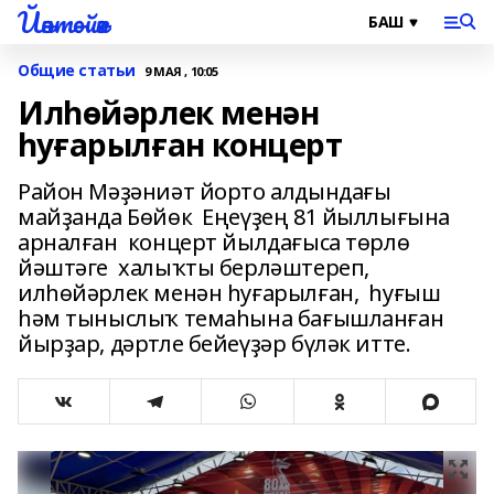
Йәнтөйәк
Общие статьи
9 МАЯ , 10:05
Илһөйәрлек менән
һуғарылған концерт
Район Мәҙәниәт йорто алдындағы
майҙанда Бөйөк Еңеүҙең 81 йыллығына
арналған концерт йылдағыса төрлө
йәштәге халыҡты берләштереп,
илһөйәрлек менән һуғарылған, һуғыш
һәм тыныслыҡ темаһына бағышланған
йырҙар, дәртле бейеүҙәр бүләк итте.