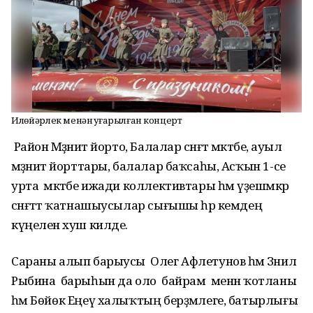
Илһөйәрлек менән һуғарылған концерт
Район Мәҙәниәт йорто, Балалар сәнғәт мәктәбе, ауыл
мәҙәниәт йорттары, балалар баҡсаһы, Асҡын 1-се
урта мәктәбе ижади коллективтары һәм үҙешмәкәр
сәнғәттә ҡатнашыусылар сығышы һәр кемдең
күңеленә хуш килде.
Сараны алып барыусы Олег Афлетунов һәм Зәнилә
Рыбина барыһын да оло байрам менән ҡотланы
һәм Бөйөк Еңеү халыҡтың берҙәмлеге, батырлығы