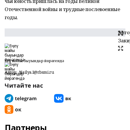
чья юность пришлась на годы Великой
Отечественной войны и трудные послевоенные
годы.
Авто
Заки
Еңеү майы быуындар йөрәгендә
Автор:
Nailya.I@rbsmi.ru
Читайте нас
Партнеры