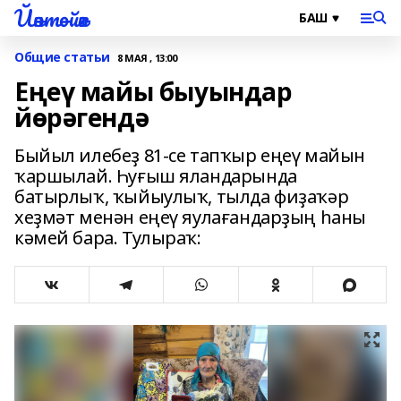
Йәнтөйәк
Общие статьи
8 МАЯ , 13:00
Еңеү майы быуындар
йөрәгендә
Быйыл илебеҙ 81-се тапҡыр еңеү майын
ҡаршылай. Һуғыш яландарында
батырлыҡ, ҡыйыулыҡ, тылда фиҙаҡәр
хеҙмәт менән еңеү яулағандарҙың һаны
кәмей бара. Тулыраҡ: