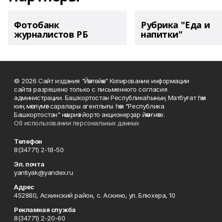
Фотобанк
Рубрика "Еда и
журналистов РБ
напитки"
© 2026 Сайт издания "Йәнтөйәк" Копирование информации
сайта разрешено только с письменного согласия
администрации. Башҡортостан Республикаһының Матбуғат һәм
киң мәғлүмәт саралары агентлығы һәм "Республика
Башкортостан" нәшриәт йорто акционерҙар йәмғиәте.
Об использовании персональных данных
Телефон
8(34771) 2-18-50
Эл. почта
yantiyak@yandex.ru
Адрес
452880, Аскинский район, с. Аскино, ул. Блюхера, 10
Рекламная служба
8(34771) 2-20-60