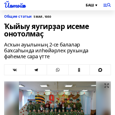
Йәнтөйәк
Общие статьи
5 МАЯ , 10:50
Ҡыйыу яугирҙар исеме
онотолмаҫ
Асҡын ауылының 2-се балалар
баҡсаһында илһөйәрлек рухында
фәһемле сара үтте