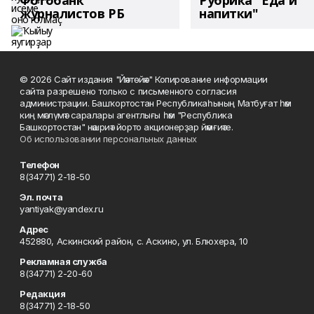
Фотобанк
Рубрика "Еда и
журналистов РБ
напитки"
© 2026 Сайт издания "Йәнтөйәк" Копирование информации
сайта разрешено только с письменного согласия
администрации. Башҡортостан Республикаһының Матбуғат һәм
киң мәғлүмәт саралары агентлығы һәм "Республика
Башкортостан" нәшриәт йорто акционерҙар йәмғиәте.
Об использовании персональных данных
Телефон
8(34771) 2-18-50
Эл. почта
yantiyak@yandex.ru
Адрес
452880, Аскинский район, с. Аскино, ул. Блюхера, 10
Рекламная служба
8(34771) 2-20-60
Редакция
8(34771) 2-18-50