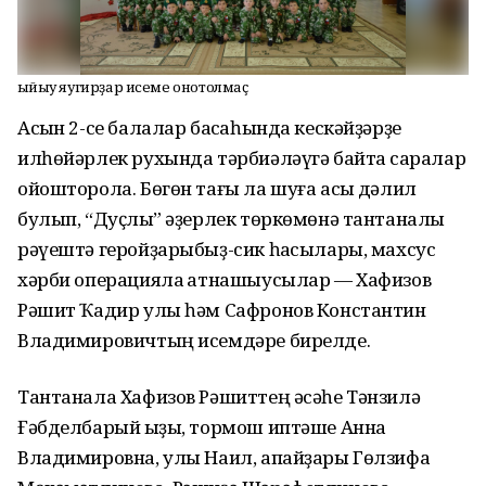
Ҡыйыу яугирҙар исеме онотолмаҫ
Асҡын 2-се балалар баҡсаһында кескәйҙәрҙе
илһөйәрлек рухында тәрбиәләүгә байтаҡ саралар
ойошторола. Бөгөн тағы ла шуға асыҡ дәлил
булып, “Дуҫлыҡ” әҙерлек төркөмөнә тантаналы
рәүештә геройҙарыбыҙ-сик һаҡсылары, махсус
хәрби операцияла ҡатнашыусылар — Хафизов
Рәшит Ҡадир улы һәм Сафронов Константин
Владимировичтың исемдәре бирелде.
Тантанала Хафизов Рәшиттең әсәһе Тәнзилә
Ғәбделбарый ҡыҙы, тормош иптәше Анна
Владимировна, улы Наил, апайҙары Гөлзифа