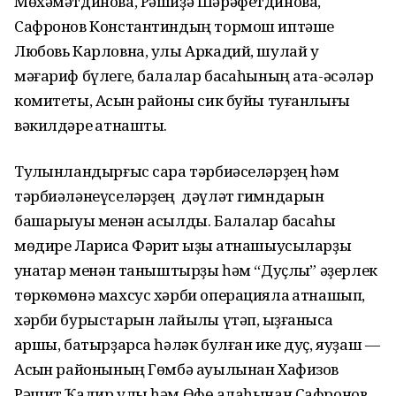
Мөхәмәтдинова, Рәшиҙә Шәрәфетдинова,
Сафронов Константиндың тормош иптәше
Любовь Карловна, улы Аркадий, шулай уҡ
мәғариф бүлеге, балалар баҡсаһының ата-әсәләр
комитеты, Асҡын районы сик буйы туғанлығы
вәкилдәре ҡатнашты.
Тулҡынландырғыс сара тәрбиәселәрҙең һәм
тәрбиәләнеүселәрҙең дәүләт гимндарын
башҡарыуы менән асылды. Балалар баҡсаһы
мөдире Лариса Фәрит ҡыҙы ҡатнашыусыларҙы
ҡунаҡтар менән таныштырҙы һәм “Дуҫлыҡ” әҙерлек
төркөмөнә махсус хәрби операцияла ҡатнашып,
хәрби бурыстарын лайыҡлы үтәп, ҡыҙғанысҡа
ҡаршы, батырҙарса һәләк булған ике дуҫ, яуҙаш —
Асҡын районының Гөмбә ауылынан Хафизов
Рәшит Ҡадир улы һәм Өфө ҡалаһынан Сафронов