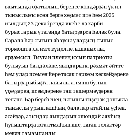
ваҡытында оҙатылып, беренсе көндәрҙән үк ил
тыныслығы өсөн бергә хеҙмәт итә һәм 2025
йылдың 23 декабрендә икеһе лә хәрби
бурыстарын үтәгәндә батырҙарса һәләк була.
Сарала һәр сығыш яһаусы уларҙың тыныс
тормошта ла изге күңелле, ышаныслы,
ярҙамсыл, Тыуған иленең ысын патриоты
булыуын билдәләне, яҡындарына рәхмәт әйтте
һәм улар исемен йөрөтәсәк төркөм кескәйҙәренә
батырҙарыбыҙға лайыҡлы алмаш булып
үҫеүҙәрен, исемдәренә тап төшөрмәүҙәрен
теләне. Һәр береһенең сығышы тиҙерәк донъяла
тыныслыҡ урынлашһын, балалар атайлы үҫһен,
әсәйҙәр, ҡатындар яҡындарын ошондай аяуһыҙ
һуғыштарҙа юғалтмаһын ине, тигән теләктәр
менән тамамланды.