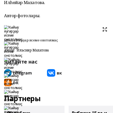
Илһөйәр Махатова.
Автор фотолары.
Ҡыйыу яугирҙар исеме онотолмаҫ
Автор:
Ильсияр Махатова
Читайте нас
Партнеры