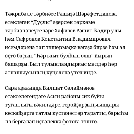
Тәжрибәле тәрбиәсе Рәшиҙә Шәрәфетдинова
етәкләгән “Дуҫлыҡ” әҙерлек төркөмө
тәрбиәләнеүселәре Хафизов Рәшит Ҡадир улы
һәм Сафронов Константин Владимирович
исемдәренә тап төшөрмәҫкә вәғәҙә бирҙе һәм аяҡ
өҫтө баҫып, “Һәр ваҡыт булһын ҡояш” йырын
башҡарҙы. Был тулҡынландырғыс мәлдәр һәр
ҡатнашыусының күңеленә үтеп инде.
Сара аҙағында Вилшат Сөләймәнов
етәкселегендәге Асҡын районы сик буйы
туғанлығы вәкилдәре, геройҙарҙың яҡындары
кескәйҙәргә татлы күстәнәстәр таратты, барыһы
ла бергәләп иҫтәлеккә фотоға төштө.