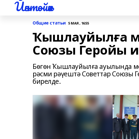
Йәнтөйәк
Общие статьи
5 МАЯ , 16:55
Ҡышлауйылға м
Союзы Геройы и
Бөгөн Ҡышлауйылға ауылында мө
рәсми рәүештә Советтар Союзы Г
бирелде.