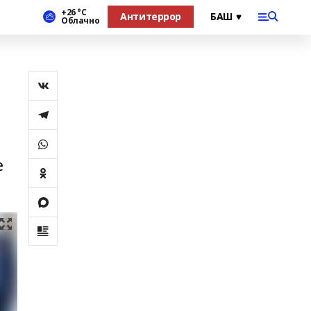
+26 °С
Антитеррор
Облачно
е