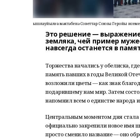
Ҡышлауйылға мәктәбенә Советтар Союзы Геройы исеме
Это решение — выражение 
земляка, чей пример муже
навсегда останется в памя
Торжества начались у обелиска, гд
память павших в годы Великой Оте
возложили цветы — как знак благо
подарившему нам мир. Затем сост
напомнил всем о единстве народа и
Центральным моментом дня стала т
официально закрепили новое имя ш
просто сменило название — оно об