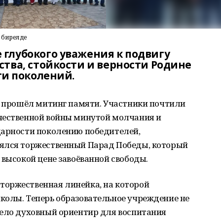
 бирелде
глубокого уважения к подвигу
ства, стойкости и верности Родине
ти поколений.
е прошёл митинг памяти. Участники почтили
чественной войны минутой молчания и
дарности поколению победителей,
оялся торжественный Парад Победы, который
 высокой цене завоёванной свободы.
оржественная линейка, на которой
колы. Теперь образовательное учреждение не
рело духовный ориентир для воспитания