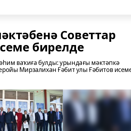
әктәбенә Советтар
семе бирелде
һим ваҡиға булды: урындағы мәктәпкә
еройы Мирзалихан Ғәбит улы Ғәбитов исем