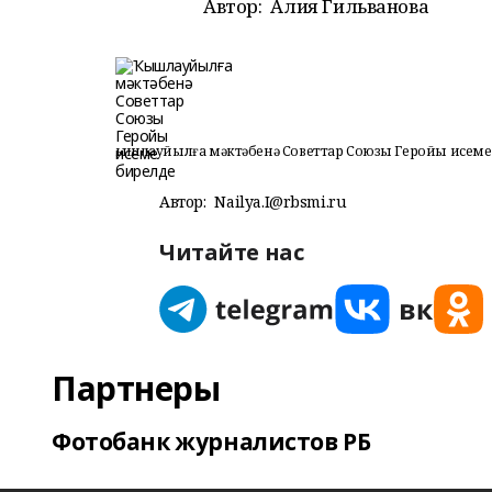
Автор:
Алия Гильванова
Ҡышлауйылға мәктәбенә Советтар Союзы Геройы исеме
Автор:
Nailya.I@rbsmi.ru
Читайте нас
Партнеры
Фотобанк журналистов РБ