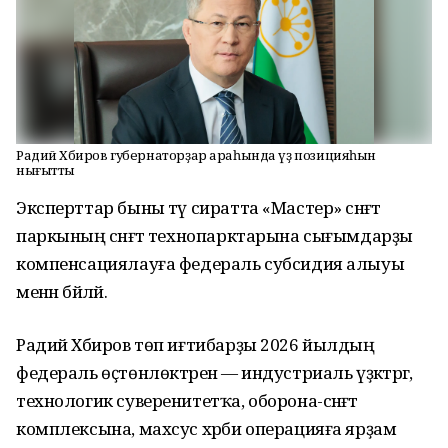
Радий Хәбиров губернаторҙар араһында үҙ позицияһын
нығытты
Эксперттар быны тәү сиратта «Мастер» сәнәғәт
паркының сәнәғәт технопарктарына сығымдарҙы
компенсациялауға федераль субсидия алыуы
менән бәйләй.
Радий Хәбиров төп иғтибарҙы 2026 йылдың
федераль өҫтөнлөктәренә — индустриаль үҙәктәргә,
технологик суверенитетҡа, оборона-сәнәғәт
комплексына, махсус хәрби операцияға ярҙам