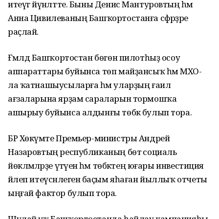
итеүгә йүнәлтте. Быны Денис Мантуровтың һәм
Анна Цивилеваның Башҡортостанға сәфәрҙәре
раҫлай.
Ғәмәлдә Башҡортостан бөгөн пилотһыҙ осоу
аппараттары буйынса төп майҙансыҡ һәм МХО-
ла ҡатнашыусыларға һәм уларҙың ғаилә
ағзаларына ярҙам сараларын тормошҡа
ашырыу буйынса алдынғы төбәк булып тора.
БР Хөкүмәте Премьер-министры Андрей
Назаровтың республиканың бөтә социаль
йөкләмәләрҙе үтәүенә һәм төбәктең юғары инвестиция
йәлеп итеүсәнлегенә баҫым яһаған йыллыҡ отчеты
ыңғай фактор булып тора.
Шулай уҡ Башҡортостанда һайлау кампанияһы