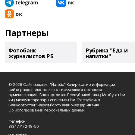
Партнеры
Фотобанк
Рубрика "Еда и
журналистов РБ
напитки"
© 2026 Сайт издания "Йәнтөйәк" Копирование информации
сайта разрешено только с письменного согласия
администрации. Башҡортостан Республикаһының Матбуғат һәм
киң мәғлүмәт саралары агентлығы һәм "Республика
Башкортостан" нәшриәт йорто акционерҙар йәмғиәте.
Об использовании персональных данных
Телефон
8(34771) 2-18-50