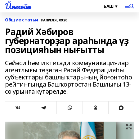
Йәнтөйәк
Общие статьи
8 АПРЕЛЯ , 09:20
Радий Хәбиров
губернаторҙар араһында үҙ
позицияһын нығытты
Сәйәси һәм иҡтисади коммуникациялар
агентлығы төҙөгән Рәсәй Федерацияһы
субъекттары башлыҡтарының йоғонтоһо
рейтингында Башҡортостан Башлығы 13-
сө урынға күтәрелде.