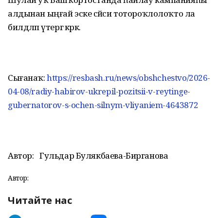
алдынан ыңғай эске сәйәси тотороҡлолоҡто ла
билдәләп үтергә кәрәк.
Сығанаҡ:
https://resbash.ru/news/obshchestvo/2026-
04-08/radiy-habirov-ukrepil-pozitsii-v-reytinge-
gubernatorov-s-ochen-silnym-vliyaniem-4643872
Автор:
Гульдар Булякбаева-Бирганова
Автор:
Читайте нас