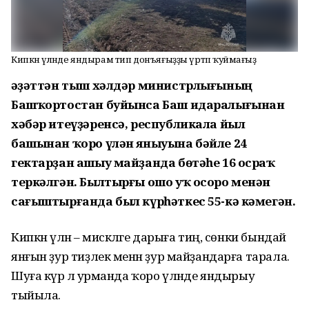
Кипкән үләнде яндырам тип донъяғыҙҙы үртәп ҡуймағыҙ
Ғәҙәттән тыш хәлдәр министрлығының
Башҡортостан буйынса Баш идаралығынан
хәбәр итеүҙәренсә, республикала йыл
башынан ҡоро үлән яныуына бәйле 24
гектарҙан ашыу майҙанда бөтәһе 16 осраҡ
теркәлгән. Былтырғы ошо уҡ осоро менән
сағыштырғанда был күрһәткес 55-кә кәмегән.
Кипкән үлән – мискәләге дарыға тиң, сөнки бындай
янғын ҙур тиҙлек менән ҙур майҙандарға тарала.
Шуға күрә лә урманда ҡоро үләнде яндырыу
тыйыла.