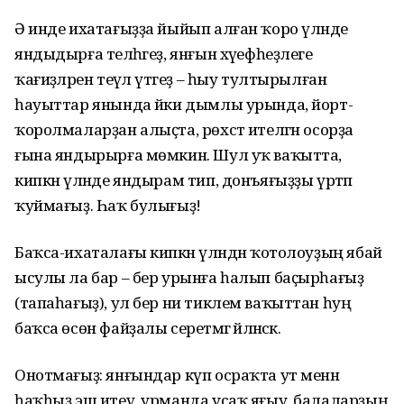
Ә инде ихатағыҙҙа йыйып алған ҡоро үләнде
яндыдырға теләһәгеҙ, янғын хәүефһеҙлеге
ҡағиҙәләрен теүәл үтәгеҙ – һыу тултырылған
һауыттар янында йәки дымлы урында, йорт-
ҡоролмаларҙан алыҫта, рөхсәт ителгән осорҙа
ғына яндырырға мөмкин. Шул уҡ ваҡытта,
кипкән үләнде яндырам тип, донъяғыҙҙы үртәп
ҡуймағыҙ. Һаҡ булығыҙ!
Баҡса-ихаталағы кипкән үләндән ҡотолоуҙың ябай
ысулы ла бар – бер урынға һалып баҫырһағыҙ
(тапаһағыҙ), ул бер ни тиклем ваҡыттан һуң
баҡса өсөн файҙалы серетмәгә әйләнәсәк.
Онотмағыҙ: янғындар күп осраҡта ут менән
һаҡһыҙ эш итеү, урманда усаҡ яғыу, балаларҙың