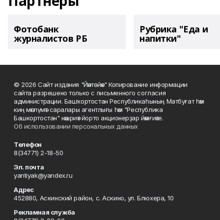
Партнеры
Фотобанк
Рубрика "Еда и
журналистов РБ
напитки"
© 2026 Сайт издания "Йәнтөйәк" Копирование информации
сайта разрешено только с письменного согласия
администрации. Башҡортостан Республикаһының Матбуғат һәм
киң мәғлүмәт саралары агентлығы һәм "Республика
Башкортостан" нәшриәт йорто акционерҙар йәмғиәте.
Об использовании персональных данных
Телефон
8(34771) 2-18-50
Эл. почта
yantiyak@yandex.ru
Адрес
452880, Аскинский район, с. Аскино, ул. Блюхера, 10
Рекламная служба