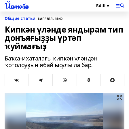
Йәнтөйәк
Общие статьи
8 АПРЕЛЯ , 15:40
Кипкән үләнде яндырам тип
донъяғыҙҙы үртәп
ҡуймағыҙ
Баҡса-ихаталағы кипкән үләндән
ҡотолоуҙың ябай ысулы ла бар.