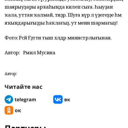
шаярыуҙары арҡаһында килеп сыға. Һыуҙан
ҡала, уттан ҡалмай, тиҙәр. Шуға күрә лә үҙегеҙҙе һәм
яҡындарығыҙҙы һаҡлағыҙ, ут менән шармағыҙ!
Фото: Рәсәй Ғәҙәттән тыш хәлдәр министрлығынан.
Автор:
Рәмилә Мусина
Автор:
Читайте нас