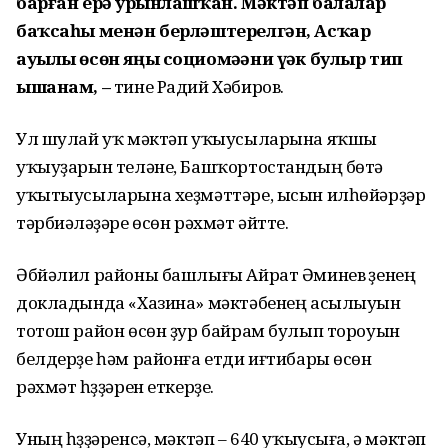
барған ерҙә урынлашҡан. Мәктәп балалар
баҡсаһы менән берләштерелгән, Асҡар
ауылы өсөн яңы социомәҙәни үҙәк булыр тип
ышанам, –
тине Радий Хәбиров.
Ул шулай уҡ мәктәп уҡыусыларына яҡшы
уҡыуҙарын теләне, Башҡортостандың бөтә
уҡытыусыларына хеҙмәттәре, ысын илһөйәрҙәр
тәрбиәләүҙәре өсөн рәхмәт әйтте.
Әбйәлил районы башлығы Айрат Әминев үҙенең
докладында «Хазина» мәктәбенең асылыуын
тотош район өсөн ҙур байрам булып тороуын
белдерҙе һәм районға етди иғтибары өсөн
рәхмәт һүҙҙәрен еткерҙе.
Уның һүҙҙәренсә, мәктәп – 640 уҡыусыға, ә мәктәп