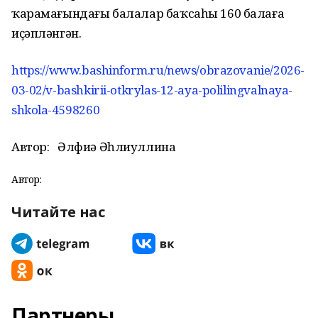
ҡарамағындағы балалар баҡсаһы 160 балаға
иҫәпләнгән.
https://www.bashinform.ru/news/obrazovanie/2026-
03-02/v-bashkirii-otkrylas-12-aya-polilingvalnaya-
shkola-4598260
Автор:
Әлфиә Әһлиуллина
Автор:
Читайте нас
Партнеры