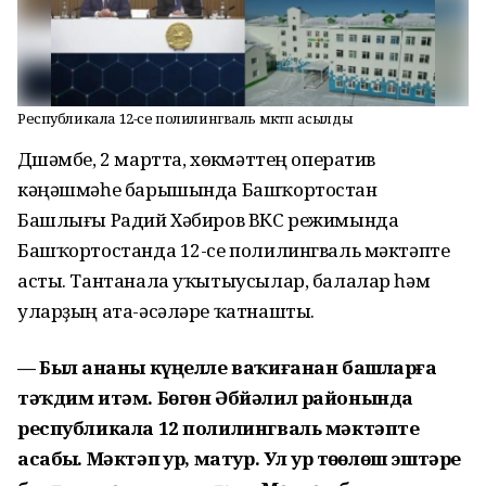
Республикала 12-се полилингваль мәктәп асылды
Дүшәмбе, 2 мартта, хөкүмәттең оператив
кәңәшмәһе барышында Башҡортостан
Башлығы Радий Хәбиров ВКС режимында
Башҡортостанда 12-се полилингваль мәктәпте
асты. Тантанала уҡытыусылар, балалар һәм
уларҙың ата-әсәләре ҡатнашты.
— Был аҙнаны күңелле ваҡиғанан башларға
тәҡдим итәм. Бөгөн Әбйәлил районында
республикала 12 полилингваль мәктәпте
асабыҙ. Мәктәп ҙур, матур. Ул ҙур төҙөлөш эштәре