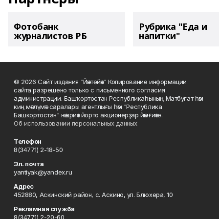
Фотобанк
Рубрика "Еда и
журналистов РБ
напитки"
© 2026 Сайт издания "Йәнтөйәк" Копирование информации
сайта разрешено только с письменного согласия
администрации. Башҡортостан Республикаһының Матбуғат һәм
киң мәғлүмәт саралары агентлығы һәм "Республика
Башкортостан" нәшриәт йорто акционерҙар йәмғиәте.
Об использовании персональных данных
Телефон
8(34771) 2-18-50
Эл. почта
yantiyak@yandex.ru
Адрес
452880, Аскинский район, с. Аскино, ул. Блюхера, 10
Рекламная служба
8(34771) 2-20-60