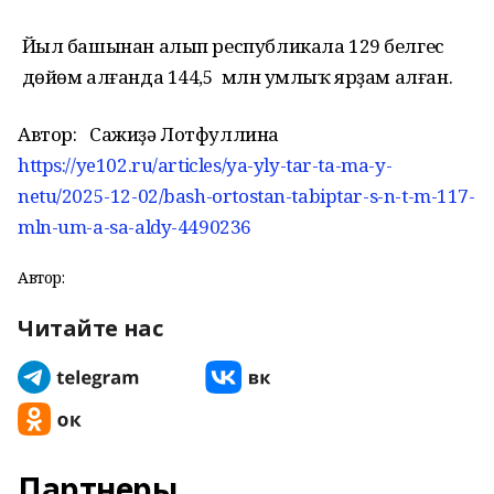
Йыл башынан алып республикала 129 белгес
дөйөм алғанда 144,5 млн һумлыҡ ярҙам алған.
Автор:
Сажиҙә Лотфуллина
https://ye102.ru/articles/ya-yly-tar-ta-ma-y-
netu/2025-12-02/bash-ortostan-tabiptar-s-n-t-m-117-
mln-um-a-sa-aldy-4490236
Автор:
Читайте нас
Партнеры