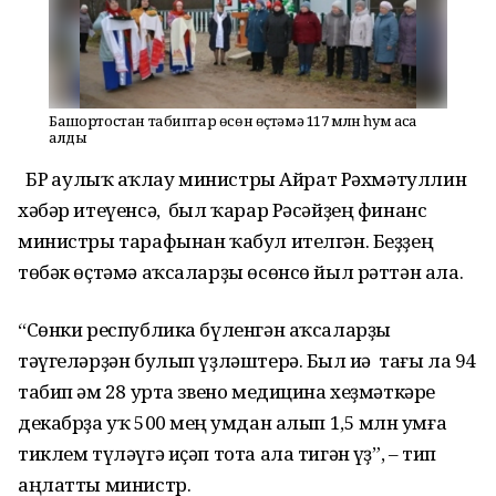
Башҡортостан табиптар өсөн өҫтәмә 117 млн һум аҡса
алды
БР һаулыҡ һаҡлау министры Айрат Рәхмәтуллин
хәбәр итеүенсә, был ҡарар Рәсәйҙең финанс
министры тарафынан ҡабул ителгән. Беҙҙең
төбәк өҫтәмә аҡсаларҙы өсөнсө йыл рәттән ала.
“Сөнки республика бүленгән аҡсаларҙы
тәүгеләрҙән булып үҙләштерә. Был иһә тағы ла 94
табип һәм 28 урта звено медицина хеҙмәткәре
декабрҙа уҡ 500 мең һумдан алып 1,5 млн һумға
тиклем түләүгә иҫәп тота ала тигән һүҙ”, – тип
аңлатты министр.