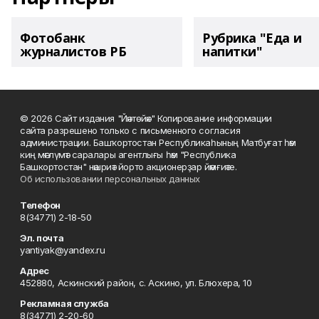
Фотобанк
Рубрика "Еда и
журналистов РБ
напитки"
© 2026 Сайт издания "Йәнтөйәк" Копирование информации
сайта разрешено только с письменного согласия
администрации. Башҡортостан Республикаһының Матбуғат һәм
киң мәғлүмәт саралары агентлығы һәм "Республика
Башкортостан" нәшриәт йорто акционерҙар йәмғиәте.
Об использовании персональных данных
Телефон
8(34771) 2-18-50
Эл. почта
yantiyak@yandex.ru
Адрес
452880, Аскинский район, с. Аскино, ул. Блюхера, 10
Рекламная служба
8(34771) 2-20-60