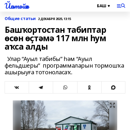
Йәнтөйәк
Общие статьи
2 ДЕКАБРЯ 2025, 13:15
Башҡортостан табиптар
өсөн өҫтәмә 117 млн һум
аҡса алды
Улар “Ауыл табибы” һәм “Ауыл
фельдшеры” программаларын тормошҡа
ашырыуға тотоноласаҡ.