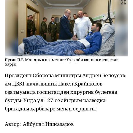
Путин П.В. Мандрык исемендәге Үҙәк хәрби клиник госпиталгә
барҙы
Президент Оборона министры Андрей Белоусов
һәм ЦВКГ начальнигы Павел Крайнюков
оҙатыуында госпиталдең хирургия бүлегенә
булды. Унда ул 127-се айырым разведка
бригадаһы хәрбиҙәре менән осрашты.
Автор:
Айбулат Ишназаров