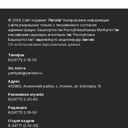
© 2026 Сайт издания "Йәнтөйәк" Копирование информации
сайта разрешено только с письменного согласия
администрации. Башҡортостан Республикаһының Матбуғат һәм
киң мәғлүмәт саралары агентлығы һәм "Республика
Башкортостан" нәшриәт йорто акционерҙар йәмғиәте.
Об использовании персональных данных
Телефон
8(34771) 2-18-50
Эл. почта
yantiyak@yandex.ru
Адрес
452880, Аскинский район, с. Аскино, ул. Блюхера, 10
Рекламная служба
8(34771) 2-20-60
Редакция
8(34771) 2-18-50
Отдел кадров
8-34771 (2-19-30)