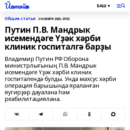
Йәнтөйәк
Общие статьи
2 НОЯБРЯ 2025, 07:55
Путин П.В. Мандрык
исемендәге Үҙәк хәрби
клиник госпиталгә барҙы
Владимир Путин РФ Оборона
министрлығының П.В. Мандрык
исемендәге Үҙәк хәрби клиник
госпиталендә булды. Унда махсус хәрби
операция барышында яраланған
яугирҙәр дауалана һәм
реабилитациялана.