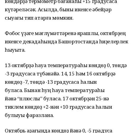
көндәрҙә термометр бағанаһы
+15 градусҡаса
күтәреләсәк.
Асылда, бы
ны икенсе әбейҙәр
сыуағы тип атарға мөмкин.
Фобос үҙәге мәғлүмәттәренә ярашлы, октябрҙең
икенсе декадаһында Башҡортостанда һиҙелерлек
һыуыта.
13
октябрҙә
һауа температураһы көндөҙ 0, төндә
-3 градусҡаса түбәнәйә.
14
, 15 һәм 16 октябрҙә
көндөҙ -7, төндә -13 градусҡаса һалҡын
буласаҡ.
Бынан
һуң һауа температураһы
йәнә
“плюслы” буласаҡ.
17
октябрҙән 25-нә
тиклем көндөҙ +2-нән +10 градусҡаса һалҡын
булыуы фаразлана.
Октябрь
аҙағында
көндөҙ
йәнә 0, -5 градусҡа