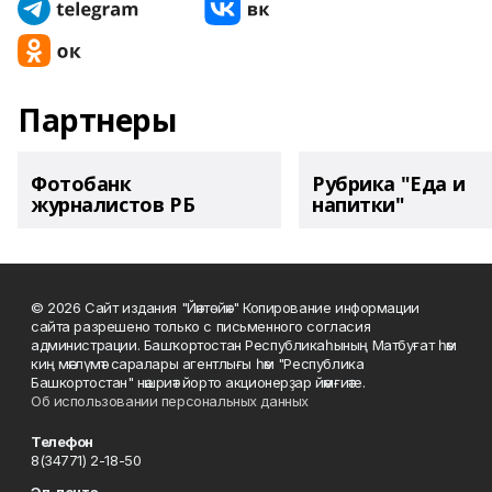
Партнеры
Фотобанк
Рубрика "Еда и
журналистов РБ
напитки"
© 2026 Сайт издания "Йәнтөйәк" Копирование информации
сайта разрешено только с письменного согласия
администрации. Башҡортостан Республикаһының Матбуғат һәм
киң мәғлүмәт саралары агентлығы һәм "Республика
Башкортостан" нәшриәт йорто акционерҙар йәмғиәте.
Об использовании персональных данных
Телефон
8(34771) 2-18-50