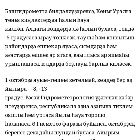
Башгидрометта
билдәләүҙәренсә, Көньяҡ Уралға
төньяҡ киңлектәрҙән һалҡын һауа
килгән.
Алдағы
көндәрҙә лә һалҡын буласаҡ, төндә
-5 градусҡаса ҡырау төшәсәк, таулы һәм көнсығыш
райондарҙа епшек ҡар яуасаҡ, сымдарҙа һәм
ағастарҙа епшек ҡар ятасаҡ, ваҡытлыса ҡар япмаһы
урынлашасаҡ, юлдарҙа боҙлауыҡ барлыҡҡа киләсәк.
1
октябрҙә
яуым
-төшөм көтөлмәй, көндөҙ бер аҙ
йылыраҡ - +8, +13
градус.
Рәсәй
Гидрометеорология
үҙәгенән хәбәр
итеүҙәренсә, республикала аҙна аҙағына тиклем
ҡояшлы һәм уртаса йылы һауа торошо
һаҡланасаҡ.
Ә
Гисметео фаразы буйынса, октябрҙең
беренсе декадаһы шундай буласаҡ.
Айырым