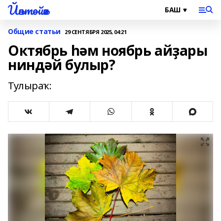
Йәнтөйәк
Общие статьи
29 СЕНТЯБРЯ 2025, 04:21
Октябрь һәм ноябрь айҙары
ниндәй булыр?
Тулыраҡ: