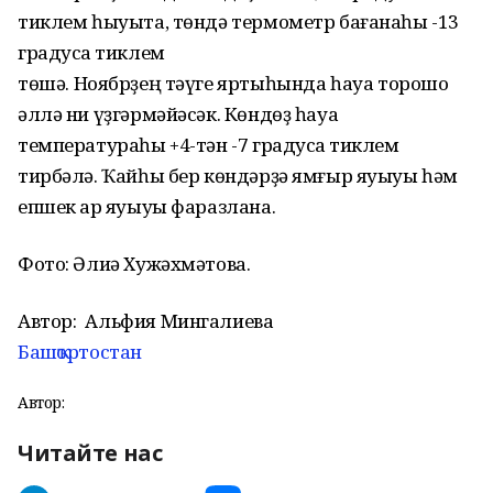
тиклем һыуыта, төндә термометр бағанаһы -13
градусҡа тиклем
төшә.
Ноябрҙең
тәүге
яртыһында
һауа
торошо
әллә ни үҙгәрмәйәсәк.
Көндөҙ
һауа
температураһы +4-тән -7 градусҡа тиклем
тирбәлә.
Ҡайһы
бер көндәрҙә ямғыр яуыуы һәм
епшек ҡар яуыуы фаразлана.
Фото: Әлиә Хужәхмәтова.
Автор:
Альфия Мингалиева
Башҡортостан
Автор:
Читайте нас