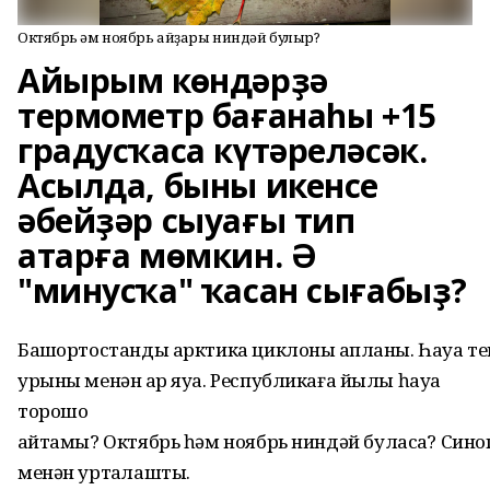
Октябрь һәм ноябрь айҙары ниндәй булыр?
Айырым көндәрҙә
термометр бағанаһы +15
градусҡаса күтәреләсәк.
Асылда, быны икенсе
әбейҙәр сыуағы тип
атарға мөмкин. Ә
"минусҡа" ҡасан сығабыҙ?
Башҡортостанды
арктика
циклоны
ҡапланы
.
Һауа
те
урыны менән ҡар яуа.
Республикаға йылы һауа
торошо
ҡайтамы?
Октябрь
һәм
ноябрь
ниндәй
буласаҡ
?
Сино
менән уртаҡлашты.