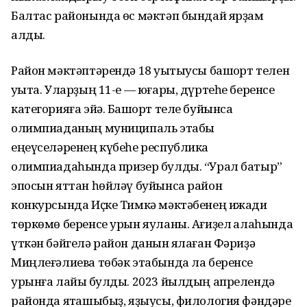
Балтас районында өс мəктəп бындай ярҙам
алды.
Район мəктəптəрендə 18 уҡытыусы башҡорт телен
уҡыта. Уларҙың 11-е — юғары, дүртеһе беренсе
категорияға эйə. Башҡорт теле буйынса
олимпиаданың муниципаль этабы
еңеүселəренең күбеһе республика
олимпиадаһында призер булды. “Урал батыр”
эпосын яттан һөйлəү буйынса район
конкурсында Иҫке Тимкə мəктəбенең ижади
төркөмө беренсе урын яуланы. Ағиҙел ҡалаһында
үткəн бəйгелə район данын яҡлаған Фəриҙə
Миңлеғəлиева төбəк этабында ла беренсе
урынға лайыҡ булды. 2023 йылдың апрелендə
районда яҡташыбыҙ, яҙыусы, филология фəндəре