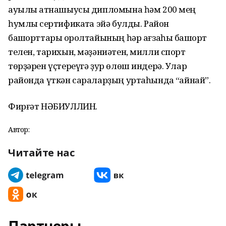
ауылы ҡатнашыусы дипломына һəм 200 мең
һумлыҡ сертификатҡа эйə булды. Район
башҡорттары ҡоролтайының һəр ағзаһы башҡорт
телен, тарихын, мəҙəниəтен, милли спорт
төрҙəрен үҫтереүгə ҙур өлөш индерə. Улар
районда үткəн сараларҙың уртаһында “ҡайнай”.
Фирғəт НƏБИУЛЛИН.
Автор:
Читайте нас