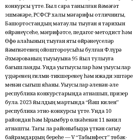
конкурсы үтте. Был сара танылған йəмəғəт
эшмəкəре, РСФСР халыҡ мəғарифы отличнигы,
Башҡортостандың маҡтаулы тыуған яҡ тарихын
өйрəнеүсеһе, мəғрифəтсе, педагог-методист һəм
Өфө ҡалаһының тыуған яҡты өйрəнеүселəр
йəмғиəтенең ойоштороусыһы булған Флүрə
Əхмəрованың тыуыуына 95 йыл тулыуға
бағышланды. Унда уҡытыусылар һəм уҡыусылар
үҙҙəренең ғилми-тикшеренеү һəм ижади эштəре
менəн сығыш яһаны. Уҡыусылар əленəн-əле
республика конкурстарында ҡатнашып, призер
була. 2023 йылдың мартында “Йəш килен”
республика этно-конкурсы үтте. Унда 10
райондан һəм Ырымбур өлкəһенəн 11 вəкил
ҡатнашты. Тағы ла районыбыҙҙа үткəн сағыу
байрамдарҙың береһе — V “Табынфест” төбəк-