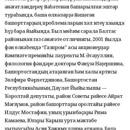
ҡəнəғəтлəндереү йəһəтенəн башҡарылған эштəр
тураһында, башҡа өлкəлəрҙə йəшəгəн
башҡорттарҙың проблемаларын хəл итеү хаҡында
һүҙ бара йыйында. Был мөһим сарала Балтас
районынан газ сəнəғəте отличнигы, 2001 йылда
фəн өлкəһендə “Газпром” асыҡ акционерҙар
йəмғиəте премияһы лауреаты М. Əсəҙуллин,
филология фəндəре докторы Фəнүзə Нəҙершина,
Башҡортостандың атҡаҙанған һəм халыҡ артисы
Зөлфирə Фəрхетдинова, Башҡортостан
Республикаһының Дəүлəт Йыйылышы —
Ҡоролтай депутаты, район Советы рəйесе Айрат
Мəғзүмов, район башҡорттары ҡоролтайы рəйесе
Илдус Мостафин, уның урынбаҫары Рима
Камаева, Юғары Ҡарыш урта мəктəбе
уҡытыусыһы Асия Хəжимуллина ҡатнаша. Бөтə