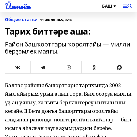
Йәнтөйәк
Общие статьи
11 ИЮЛЯ 2025, 07:35
Тарих биттəре аша:
Район башҡорттары ҡоролтайы — милли
берҙəмлек маяғы.
Балтас районы башҡорттары тарихында 2002
йыл айырым урын алып тора. Был осорҙа милли
үҙ-аң уяныу, халыҡты берлəштереү ынтылышы
көсəйə. II Бөтə донъя башҡорттары ҡоролтайы
алдынан районда йошторолған ваҡиғалар — был
юҫыҡта яһалған тəүге аҙымдарҙың береһе.
Урындағы етəкселəр, мəҙəниəт һəм фəн