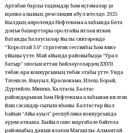
Артабан барлыҡ тəҡдимдəр һəм өҫтəмəлəр ҙə
иҫəпкə алынып, резолюция ҡабул ителде. 2025
йылдың апрелендə Нефтекама ҡалаһында Бөтə
донъя башҡорттары ҡоролтайы иғлан иткəн
Ватанды һаҡлаусылар йылы сиктəрендə
“Ҡоролтай 3.0” стратегик сессияһы һəм квиз-
уйыны үтте. Май айында районыбыҙҙа “Урал
батыр” эпосын яттан һөйлəүселəрҙең XXVII
төбəк-ара конкурсының төбəк этабы үтте. Унда
Тəтешле, Яңауыл, Краснокама, Илеш, Борай,
Дүртөйлө, Мишкə, Ҡалтасы, Балтас
райондарынан һəм Нефтекама ҡалаһынан килгəн
йəш сəсəндəр сығыш яһаны. Балтастар йыл
һайын “Айыҡ ауыл” республика конкурсында
əүҙем ҡатнаша. Быйыл ошо мəртəбəле бəйгелə
районыбыҙ данын яҡлаған Мағашлы-Алмантай