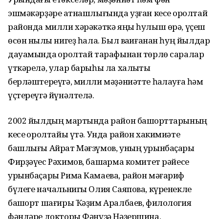
эшмəкəрҙəре ҡатнашлығында уҙған кесе ҡоролтай
районда милли хəрəкəткə яңы һулыш өрə, үҫеш
өсөн ныҡлы нигеҙ һала. Был ваҡиғанан һуң йылдар
дауамында ҡоролтай тарафынан төрлө саралар
үткəрелə, улар барыһы ла халыҡты
берлəштереүгə, милли мəҙəниəтте һаҡлауға һəм
үҫтереүгə йүнəлтелə.
2002 йылдың мартында район башҡорттарының
кесе ҡоролтайы үтə. Унда район хакимиəте
башлығы Айрат Мəғзүмов, уның урынбаҫары
Фирҙəүес Рəхимов, башҡарма комитет рəйесе
урынбаҫары Рима Камаева, район мəғариф
бүлеге начальнигы Олия Саяпова, күренекле
башҡорт шағиры Ҡəҙим Аралбаев, филология
фəндəре докторы Фəнүзə Нəҙершина,