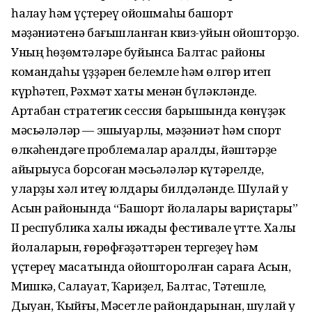
һаҡлау һəм үҫтереү ойошмаһы башҡорт
мəҙəниəтенə бағышланған квиз-уйын ойошторҙо.
Уның һөҙөмтəлəре буйынса Балтас районы
командаһы үҙҙəрен белемле һəм өлгөр итеп
күрһəтеп, Рəхмəт хаты менəн бүлəклəнде.
Артабан стратегик сессия барышында көнүҙəк
мəсьəлəлəр — эшҡыуарлыҡ, мəҙəниəт һəм спорт
өлкəһендəге проблемалар ҡаралды, йəштəрҙе
айырыуса борсоған мəсьəлəлəр күтəрелде,
уларҙы хəл итеү юлдары билдəлəнде. Шулай уҡ
Асҡын районында “Башҡорт йолалары вариҫтары”
II республика халыҡ ижады фестивале үтте. Халыҡ
йолаларын, ғөрөфғəҙəттəрен тергеҙеү һəм
үҫтереү маҡсатында ойошторолған сараға Асҡын,
Мишкə, Салауат, Ҡариҙел, Балтас, Тəтешле,
Дыуан, Ҡыйғы, Мəсетле райондарынан, шулай уҡ