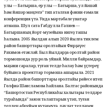
улы — Батырша, ер улы — Батырша, ул йəшəй
һəм йəшəр мəңгегə” тип аталған фəнни-ғəмəли
конференция үтə. Унда мəртəбəле ҡунаҡтар
ҡатнаша. Шул саҡта Ғабдулла Ғəлиев —
Батыршаның йорт-музейына нигеҙ ташы
һалына. 2005 йылдан алып 2020 йылға тиклем
район башҡорттары ҡоролтайын Фирҙəүес
Рəхимов етəклəй. Был йылдарҙа ҡоролтай район
тормошонда ҙур роль уйнай. Милли байрамдар,
мəҙəни саралар, туған телде һаҡлау һəм үҫтереү
буйынса проекттар тормошҡа ашырыла. 2021
йылда район башҡорттары ҡоролтайы рəйесе итеп
Гөлфиə Шəисламова һайлана. Балтас районында
“Башҡортостан Республикаһы халыҡтары телдəре
тураһында” закон талаптарын үтəп, туған
телдең абруйын күтəреүгə, дəүлəт телдəрен