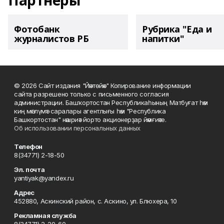
Партнеры
Фотобанк
Рубрика "Еда и
журналистов РБ
напитки"
© 2026 Сайт издания "Йәнтөйәк" Копирование информации
сайта разрешено только с письменного согласия
администрации. Башҡортостан Республикаһының Матбуғат һәм
киң мәғлүмәт саралары агентлығы һәм "Республика
Башкортостан" нәшриәт йорто акционерҙар йәмғиәте.
Об использовании персональных данных
Телефон
8(34771) 2-18-50
Эл. почта
yantiyak@yandex.ru
Адрес
452880, Аскинский район, с. Аскино, ул. Блюхера, 10
Рекламная служба