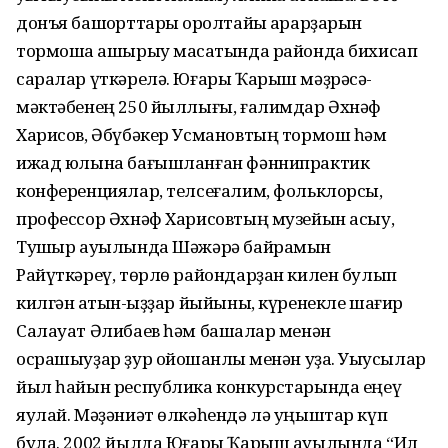
донъя башҡорттары ҡоролтайы ҡарарҙарын
тормошҡа ашырыу маҡсатында районда бихисап
саралар үткəрелə. Юғары Ҡарыш мəҙрəсə-
мəктəбенең 250 йыллығы, ғалимдар Əхнəф
Харисов, Əбүбəкер Усмановтың тормош һəм
ижад юлына бағышланған фəннипрактик
конференциялар, телсеғалим, фольклорсы,
профессор Əхнəф Харисовтың музейын асыу,
Тушҡыр ауылында Шəжəрə байрамын
Райүткəреү, төрлө райондарҙан килен булып
килгəн ҡатын-ҡыҙҙар йыйыны, күренекле шағир
Салауат Əлибаев һəм башҡалар менəн
осрашыуҙар ҙур ойошҡанлыҡ менəн уҙа. Уҡыусылар
йыл һайын республика конкурстарында еңеү
яулай. Мəҙəниəт өлкəһендə лə уңыштар күп
була. 2002 йылда Юғары Ҡарыш ауылында “Ил