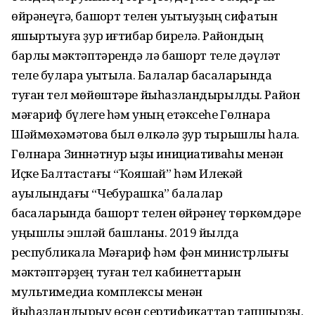
өйрəнеүгə, башҡорт телен уҡытыуҙың сифатын
яҡшыртыуға ҙур иғтибар бирелə. Райондың
барлыҡ мəктəптəрендə лə башҡорт теле дəүлəт
теле булараҡ уҡытыла. Балалар баҡсаларында
туған тел мөйөштəре йыһазландырылды. Район
мəғариф бүлеге һəм уның етəксеһе Гөлнара
Шəймөхəмəтова был өлкəлə ҙур тырышлыҡ һала.
Гөлнара Зиннəтнур ҡыҙы инициативаһы менəн
Иҫке Балтастағы “Ҡояшҡай” һəм Илекəй
ауылындағы “Чебурашка” балалар
баҡсаларында башҡорт телен өйрəнеү төркөмдəре
уңышлы эшлəй башланы. 2019 йылда
республикала Мəғариф һəм фəн министрлығы
мəктəптəрҙең туған тел кабинеттарын
мультимедиа комплексы менəн
йыһазландырыу өсөн сертификаттар тапшырҙы.