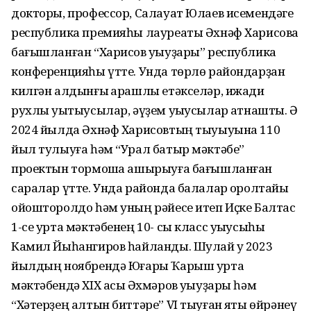
докторы, профессор, Салауат Юлаев исемендəге
республика премияһы лауреаты Əхнəф Харисовҡа
бағышланған “Харисов уҡыуҙары” республика
конференцияһы үтте. Унда төрлө райондарҙан
килгəн алдынғы ҡарашлы етəкселəр, ижади
рухлы уҡытыусылар, əүҙем уҡыусылар ҡатнашты. Ə
2024 йылда Əхнəф Харисовтың тыуыуына 110
йыл тулыуға һəм “Урал батыр мəктəбе”
проектын тормошҡа ашырыуға бағышланған
саралар үтте. Унда районда балалар ҡоролтайы
ойошторолдо һəм уның рəйесе итеп Иҫке Балтас
1-се урта мəктəбенең 10- сы класс уҡыусыһы
Камил Йыһангиров һайланды. Шулай уҡ 2023
йылдың ноябрендə Юғары Ҡарыш урта
мəктəбендə XIX асыҡ Əхмəров уҡыуҙары һəм
“Хəтерҙең алтын биттəре” VI тыуған яҡты өйрəнеү