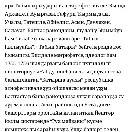
ара Табын ырыуҙары йəштəре фестивале. Бында
Архангел, Ауырғазы, Ғафури, Ҡырмыҫҡалы,
Учалы, Тəтешле, Əбйəлил, Асҡын, Дəүлəкəн,
Салауат, Балтас райондары, шулай уҡ Ырымбур
һəм Силəбе өлкəлəре йəштəре “Табын
һылыуҡайы”, “Табын батыры” бəйгелəрендə көс
һынашты. Билдəле мəғрифəтсе, идеолог һəм
1755-1756 йылдарҙағы башҡорт ихтилалын
ойоштороусы Ғабдулла Ғəлиевтың иҫтəлегенə
бағышланған “Батырша ауазы” республика
этнофестивале ҙур ойошҡанлыҡ менəн уҙҙы.
Балтастар башҡа райондарҙа үткəн сараларҙа ла
əүҙем ҡатнаша. Асҡын районында Бөтə донъя
башҡорттары ҡоролтайы иғлан иткəн Йəштəр
йылы сиктəрендə “Рух майҙаны” күсмə
комплекслы сараһы уҙҙы. Унда башҡорт телен