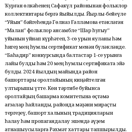
Ҡурған өлкəһенең Сафакүл районынан фольклор
коллективтары бергə йыйылды. Йырлы-бейеүле
“Уйын” бəйгеһендə Гөлназ Ғəллəмова етəклəгəн
“Малан” фольклор ансамбле “Шар һуғыу”
уйынын уйнап күрһəтеп, 3-сө урын яуланы һəм
һигеҙ мең һумлыҡ сертификат менəн бүлəклəнде.
“Баһадир” конкурсында балтастар 1-се урынға
лайыҡ булды һəм 20 мең һумлыҡ сертификатҡа эйə
булды. 2024 йылдың майында район
башҡорттары ҡоролтайының киңəйтелгəн
ултырышы үтте. Көн тəртибе буйынса
ҡоролтайҙың башҡарма комитетына өҫтəмə
ағзалар һайланды, районда мəҙəни мираҫты
тергеҙеү, башҡорт халҡының традицияларын
һаҡлау һəм пропагандалау эшендə əүҙем
ҡатнашыусыларға Рəхмəт хаттары тапшырылды.