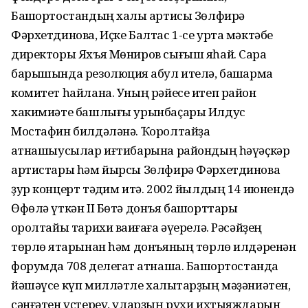
Башҡортостандың халыҡ артисы Зөлфирə
Фəрхетдинова, Иҫке Балтас 1-се урта мəктəбе
директоры Яхъя Мөниров сығыш яһай. Сара
барышында резолюция ҡабул ителə, башҡарма
комитет һайлана. Уның рəйесе итеп район
хакимиəте башлығы урынбаҫары Илдус
Мостафин билдəлəнə. Ҡоролтайҙа
ҡатнашыусылар иғтибарына райондың һəүəҫкəр
артистары һəм йырсы Зөлфирə Фəрхетдинова
ҙур концерт тəҡдим итə. 2002 йылдың 14 июнендə
Өфөлə үткəн II Бөтə донъя башҡорттары
ҡоролтайы тарихи ваҡиғаға əүерелə. Рəсəйҙең
төрлө яҡтарынан һəм донъяның төрлө илдəренəн
форумда 708 делегат ҡатнаша. Башҡортостанда
йəшəүсе күп миллəтле халыҡтарҙың мəҙəниəтен,
сəнғəтен үҫтереү, уларҙың рухи ихтыяждарын