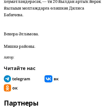
хеҙмәтләндерәсәк, — ти 20 йылдан артыҡ йөрәк
йылыһын мохтаждарға өләшкән Дилиса
Бабичева.
Венера Әғләмова.
Мишкә районы.
Автор:
Читайте нас
Партнеры