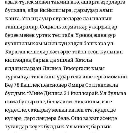
аҙыҡ-түлек менән тәьмин итә, ашарға әҙерләргә
булыша, өйҙө йыйыштыра, дарыуҙар алып
ҡайта. Уға иң ауыр сирлеләрҙе лә ышанып
тапшыралар. Социаль хеҙмәткәр уларҙың һәр
береһе менән уртаҡ тел таба. Үҙенең эшен ҙур
яуаплылыҡ һәм ысын күңелдән башҡара ул.
Ҡараған кешеләр хәстәрҙе тойһон өсөн ҡулынан
килгәндең барын да эшләй. Хаҡлы
ялдағыларҙан Дилиса Тимерғәли ҡыҙы
тураһында тик яҡшы һүҙҙәр генә ишетергә мөмкин.
Беҙ 78 йәшлек пенсионер Әмирә Солтановала
булдыҡ. “Мине Дилиса 21 йыл ҡарай. Ул булмаһа
нимә булыр ине, белмәйем. Бик яҡшы, изге
күңелле, саҡырыу менән килеп етә, күңелде
күтәрә, дәртләндерә белә. Ошо ваҡыт эсендә
туғандар кеүек булдыҡ. Ул минең барлыҡ