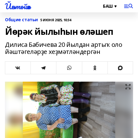
Йәнтөйәк
Общие статьи
5 ИЮНЯ 2025, 10:34
Йөрәк йылыһын өләшеп
Дилиса Бабичева 20 йылдан артыҡ оло
йәштәгеләрҙе хеҙмәтләндергән