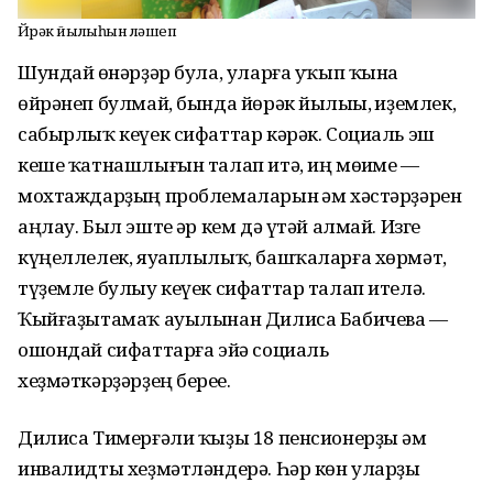
Йөрәк йылыһын өләшеп
Шундай һөнәрҙәр була, уларға уҡып ҡына
өйрәнеп булмай, бында йөрәк йылыһы, һиҙемлек,
сабырлыҡ кеүек сифаттар кәрәк. Социаль эш
кеше ҡатнашлығын талап итә, иң мөһиме —
мохтаждарҙың проблемаларын һәм хәстәрҙәрен
аңлау. Был эште һәр кем дә үтәй алмай. Изге
күңеллелек, яуаплылыҡ, башҡаларға хөрмәт,
түҙемле булыу кеүек сифаттар талап ителә.
Ҡыйғаҙытамаҡ ауылынан Дилиса Бабичева —
ошондай сифаттарға эйә социаль
хеҙмәткәрҙәрҙең береһе.
Дилиса Тимерғәли ҡыҙы 18 пенсионерҙы һәм
инвалидты хеҙмәтләндерә. Һәр көн уларҙы