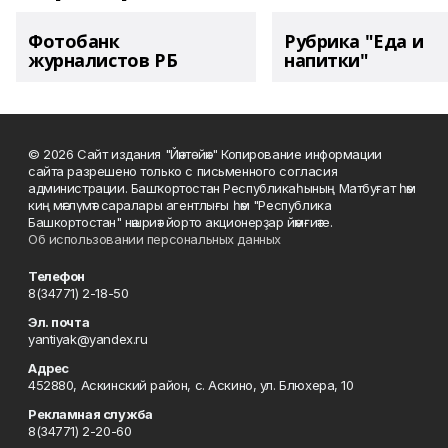
Фотобанк
Рубрика "Еда и
журналистов РБ
напитки"
© 2026 Сайт издания "Йәнтөйәк" Копирование информации
сайта разрешено только с письменного согласия
администрации. Башҡортостан Республикаһының Матбуғат һәм
киң мәғлүмәт саралары агентлығы һәм "Республика
Башкортостан" нәшриәт йорто акционерҙар йәмғиәте.
Об использовании персональных данных
Телефон
8(34771) 2-18-50
Эл. почта
yantiyak@yandex.ru
Адрес
452880, Аскинский район, с. Аскино, ул. Блюхера, 10
Рекламная служба
8(34771) 2-20-60