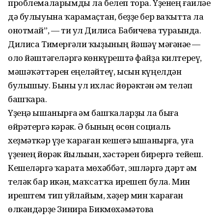
проблемаларымды ла белеп тора. Үҙенең ғаиләһе
дә булыуына ҡарамаҫтан, беҙҙе бер ваҡытта ла
онотмай”, — ти ул Дилиса Бабичева тураһында.
Дилиса Тимерғәли ҡыҙының йәшәү мәғәнәһе —
оло йәштәгеләргә көнкүрештә файҙа килтереү,
мәшәҡәттәрен еңеләйтеү, ысын күңелдән
булышыу. Быны ул ихлас йөрәктән һәм теләп
башҡара.
Үҙеңә ышанырға һәм башҡаларҙы ла быға
өйрәтергә кәрәк. Ә бының өсөн социаль
хеҙмәткәр үҙе ҡараған кешегә ышанырға, уға
үҙенең йөрәк йылыһын, хәстәрен бирергә тейеш.
Кешеләргә ҡарата мөхәббәт, эшләргә дәрт һәм
теләк бар икән, маҡсатҡа ирешеп була. Мин
ирештем тип уйлайым, хәҙер мин ҡараған
өлкәндәрҙе Зинира Бикмөхәмәтова