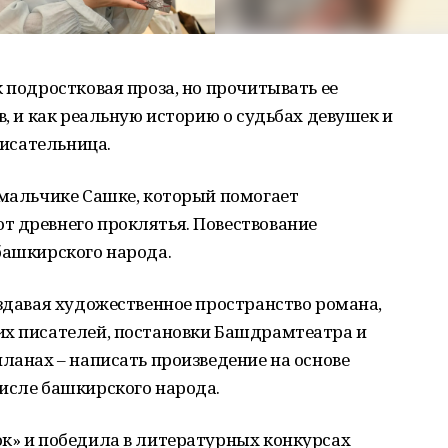
 подростковая проза, но прочитывать ее
в, и как реальную историю о судьбах девушек и
писательница.
 мальчике Сашке, который помогает
т древнего проклятья. Повествование
башкирского народа.
оздавая художественное пространство романа,
их писателей, постановки Башдрамтеатра и
планах – написать произведение на основе
исле башкирского народа.
ок» и победила в литературных конкурсах