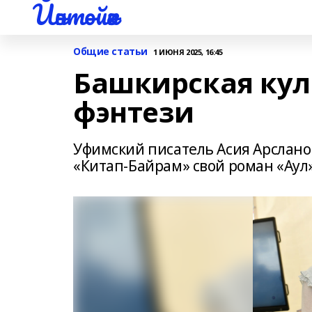
Йәнтөйәк
Общие статьи
1 ИЮНЯ 2025, 16:45
Башкирская кул
фэнтези
Уфимский писатель Асия Арслано
«Китап-Байрам» свой роман «Аул»