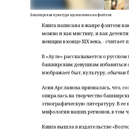
Башкирская культура вдохновила на фэнтези
Книга написана в жанре фэнтези как
можно и как мистику, и как детекти
женщин в конце XIX века, - считает 
В «Ауле» рассказывается о русском
башкирским девушкам избавиться о
изображает быт, культуру, обычаи 
Асия Арсланова призналась, что, с
опиралась на творчество башкирск
этнографическую литературу. В ее 
мифологии наших регионов, в том ч
Книга вышла в издательстве «Волч