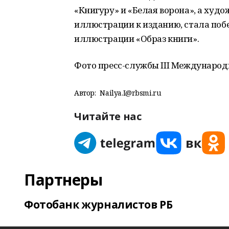
«Книгуру» и «Белая ворона», а худ
иллюстрации к изданию, стала по
иллюстрации «Образ книги».
Фото пресс-службы III Междунаро
Автор:
Nailya.I@rbsmi.ru
Читайте нас
Партнеры
Фотобанк журналистов РБ