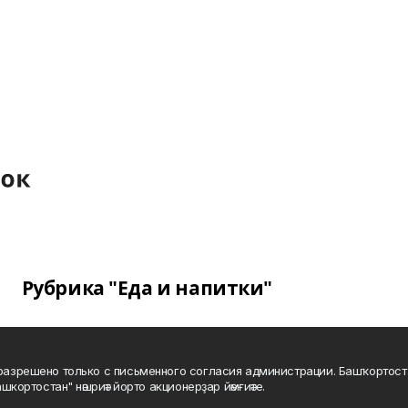
Рубрика "Еда и напитки"
а разрешено только с письменного согласия администрации. Башҡортос
шкортостан" нәшриәт йорто акционерҙар йәмғиәте.