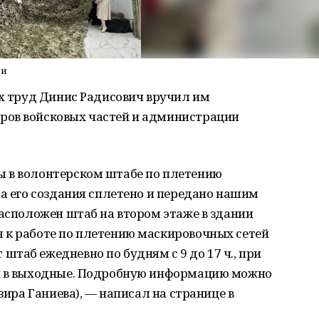
ми
их труд Динис Радисович вручил им
ров войсковых частей и администрации
 в волонтерском штабе по плетению
ла его создания сплетено и передано нашим
расположен штаб на втором этаже в здании
 к работе по плетению маскировочных сетей
таб ежедневно по будням с 9 до 17 ч., при
 и в выходные. Подробную информацию можно
зира Ганиева), — написал на странице в