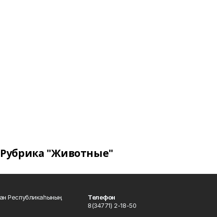
Рубрика "Животные"
тан Республикаһының
Телефон
8(34771) 2-18-50