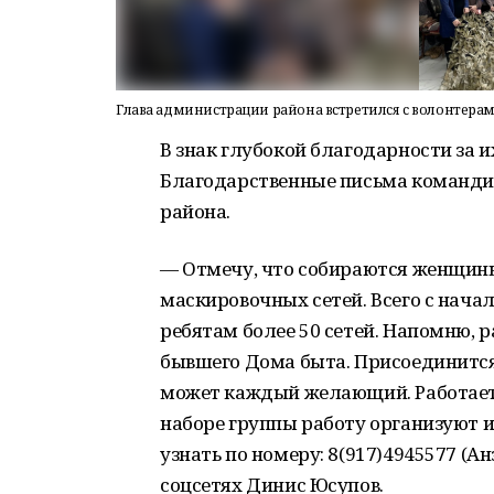
Глава администрации района встретился с волонтера
В знак глубокой благодарности за 
Благодарственные письма команди
района.
— Отмечу, что собираются женщины
маскировочных сетей. Всего с нача
ребятам более 50 сетей. Напомню, 
бывшего Дома быта. Присоединится
может каждый желающий. Работает ш
наборе группы работу организуют
узнать по номеру: 8(917)4945577 (Ан
соцсетях Динис Юсупов.