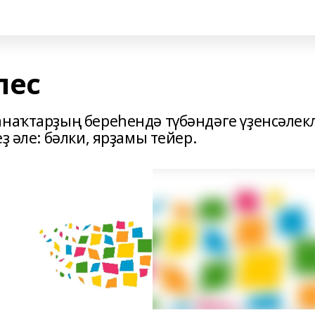
пес
анаҡтарҙың береһендә түбәндәге үҙенсәлек
ҙ әле: бәлки, ярҙамы тейер.