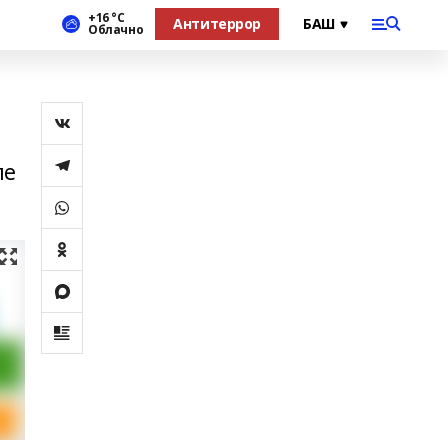
+16 °С
Антитеррор
Облачно
ле