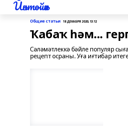
Йәнтөйәк
Общие статьи
18 ДЕКАБРЯ 2020, 13:12
Ҡабаҡ һәм... гер
Сәләмәтлеккә бәйле популяр сығ
рецепт осраны. Уға иғтибар итеге