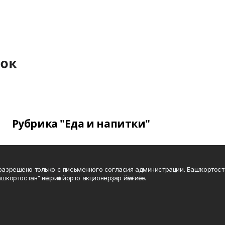
Рубрика "Еда и напитки"
а разрешено только с письменного согласия администрации. Башҡортос
шкортостан" нәшриәт йорто акционерҙар йәмғиәте.