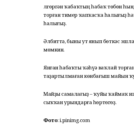
Өлгөргән ҡабаҡтың һабаҡ төбөн һы
торған тимер ҡапҡасҡа һалығыҙ һәм
һалығыҙ.
Әлбиттә, быны ут янып бөткәс эшлә
мөмкин.
Янған һабаҡты ҡәһүә ваҡлай торған
таҙартылмаған көнбағыш майын ҡ
Майҙы самалағыҙ – ҡуйы ҡаймаҡ иш
сыҡҡан урындарға һөртөгөҙ.
Фото
: i.pinimg.com