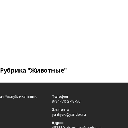
Рубрика "Животные"
тан Республикаһының
Телефон
8(34771) 2-18-50
Эл. почта
yantiyak@yandex.ru
Адрес
452880, Аскинский район, с.