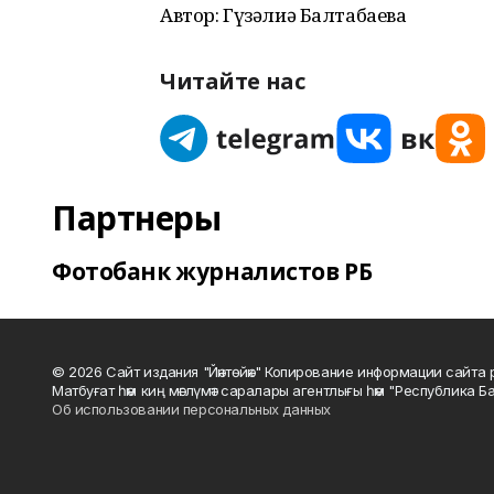
Автор: Гүзәлиә Балтабаева
Читайте нас
Партнеры
Фотобанк журналистов РБ
© 2026 Сайт издания "Йәнтөйәк" Копирование информации сайт
Матбуғат һәм киң мәғлүмәт саралары агентлығы һәм "Республика Ба
Об использовании персональных данных