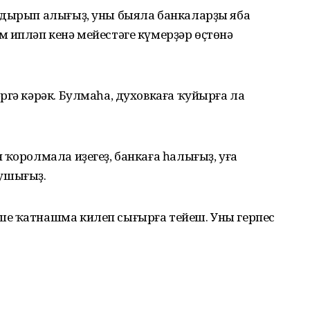
ндырып алығыҙ, уны быяла банкаларҙы яба
 ипләп кенә мейестәге күмерҙәр өҫтөнә
ргә кәрәк. Булмаһа, духовкаға ҡуйырға ла
 ҡоролмала иҙегеҙ, банкаға һалығыҙ, уға
ушығыҙ.
е ҡатнашма килеп сығырға тейеш. Уны герпес