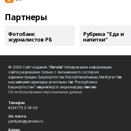
Партнеры
Фотобанк
Рубрика "Еда и
журналистов РБ
напитки"
© 2026 Сайт издания "Йәнтөйәк" Копирование информации
сайта разрешено только с письменного согласия
администрации. Башҡортостан Республикаһының Матбуғат һәм
киң мәғлүмәт саралары агентлығы һәм "Республика
Башкортостан" нәшриәт йорто акционерҙар йәмғиәте.
Об использовании персональных данных
Телефон
8(34771) 2-18-50
Эл. почта
yantiyak@yandex.ru
Адрес