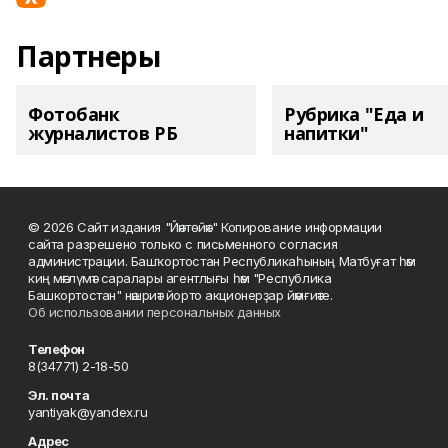
Партнеры
Фотобанк
Рубрика "Еда и
журналистов РБ
напитки"
© 2026 Сайт издания "Йәнтөйәк" Копирование информации
сайта разрешено только с письменного согласия
администрации. Башҡортостан Республикаһының Матбуғат һәм
киң мәғлүмәт саралары агентлығы һәм "Республика
Башкортостан" нәшриәт йорто акционерҙар йәмғиәте.
Об использовании персональных данных
Телефон
8(34771) 2-18-50
Эл. почта
yantiyak@yandex.ru
Адрес