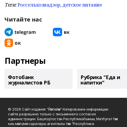
Теги:
Россельхознадзор
,
детское питание
Читайте нас
Партнеры
Фотобанк
Рубрика "Еда и
журналистов РБ
напитки"
© 2026 Сайт издания "Йәнтөйәк" Копирование информации
сайта разрешено только с письменного согласия
администрации. Башҡортостан Республикаһының Матбуғат һәм
киң мәғлүмәт саралары агентлығы һәм "Республика