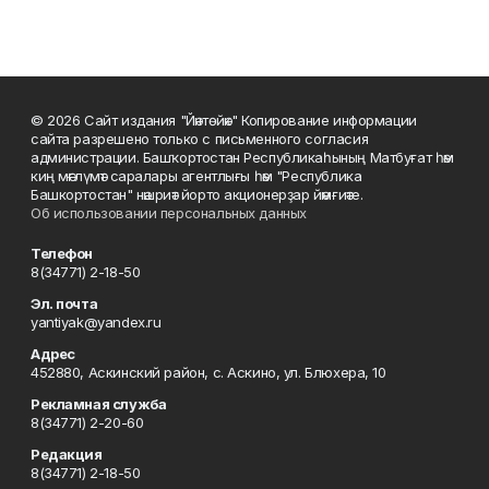
© 2026 Сайт издания "Йәнтөйәк" Копирование информации
сайта разрешено только с письменного согласия
администрации. Башҡортостан Республикаһының Матбуғат һәм
киң мәғлүмәт саралары агентлығы һәм "Республика
Башкортостан" нәшриәт йорто акционерҙар йәмғиәте.
Об использовании персональных данных
Телефон
8(34771) 2-18-50
Эл. почта
yantiyak@yandex.ru
Адрес
452880, Аскинский район, с. Аскино, ул. Блюхера, 10
Рекламная служба
8(34771) 2-20-60
Редакция
8(34771) 2-18-50