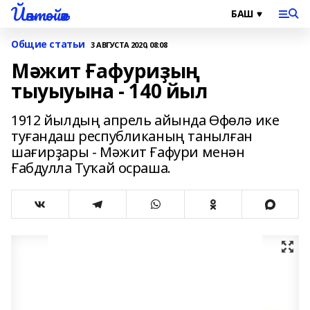
Йәнтөйәк
Общие статьи
3 АВГУСТА 2020, 08:08
Мәжит Ғафуриҙың
тыуыуына - 140 йыл
1912 йылдың апрель айында Өфөлә ике
туғандаш республиканың танылған
шағирҙары - Мәжит Ғафури менән
Ғабдулла Туҡай осраша.