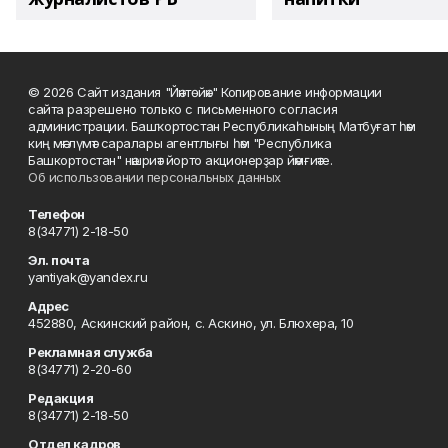
© 2026 Сайт издания "Йәнтөйәк" Копирование информации
сайта разрешено только с письменного согласия
администрации. Башҡортостан Республикаһының Матбуғат һәм
киң мәғлүмәт саралары агентлығы һәм "Республика
Башкортостан" нәшриәт йорто акционерҙар йәмғиәте.
Об использовании персональных данных
Телефон
8(34771) 2-18-50
Эл. почта
yantiyak@yandex.ru
Адрес
452880, Аскинский район, с. Аскино, ул. Блюхера, 10
Рекламная служба
8(34771) 2-20-60
Редакция
8(34771) 2-18-50
Отдел кадров