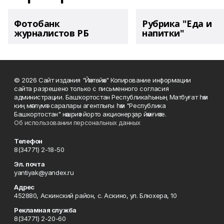
Фотобанк
Рубрика "Еда и
журналистов РБ
напитки"
© 2026 Сайт издания "Йәнтөйәк" Копирование информации
сайта разрешено только с письменного согласия
администрации. Башҡортостан Республикаһының Матбуғат һәм
киң мәғлүмәт саралары агентлығы һәм "Республика
Башкортостан" нәшриәт йорто акционерҙар йәмғиәте.
Об использовании персональных данных
Телефон
8(34771) 2-18-50
Эл. почта
yantiyak@yandex.ru
Адрес
452880, Аскинский район, с. Аскино, ул. Блюхера, 10
Рекламная служба
8(34771) 2-20-60