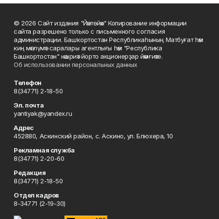
© 2026 Сайт издания "Йәнтөйәк" Копирование информации
сайта разрешено только с письменного согласия
администрации. Башҡортостан Республикаһының Матбуғат һәм
киң мәғлүмәт саралары агентлығы һәм "Республика
Башкортостан" нәшриәт йорто акционерҙар йәмғиәте.
Об использовании персональных данных
Телефон
8(34771) 2-18-50
Эл. почта
yantiyak@yandex.ru
Адрес
452880, Аскинский район, с. Аскино, ул. Блюхера, 10
Рекламная служба
8(34771) 2-20-60
Редакция
8(34771) 2-18-50
Отдел кадров
8-34771 (2-19-30)