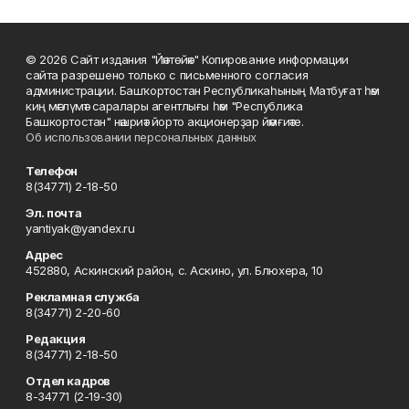
© 2026 Сайт издания "Йәнтөйәк" Копирование информации
сайта разрешено только с письменного согласия
администрации. Башҡортостан Республикаһының Матбуғат һәм
киң мәғлүмәт саралары агентлығы һәм "Республика
Башкортостан" нәшриәт йорто акционерҙар йәмғиәте.
Об использовании персональных данных
Телефон
8(34771) 2-18-50
Эл. почта
yantiyak@yandex.ru
Адрес
452880, Аскинский район, с. Аскино, ул. Блюхера, 10
Рекламная служба
8(34771) 2-20-60
Редакция
8(34771) 2-18-50
Отдел кадров
8-34771 (2-19-30)