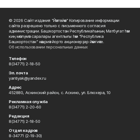
© 2026 Сайт издания "Йәнтөйәк" Копирование информации
сайта разрешено только с письменного согласия
администрации. Башҡортостан Республикаһының Матбуғат һәм
киң мәғлүмәт саралары агентлығы һәм "Республика
Башкортостан" нәшриәт йорто акционерҙар йәмғиәте.
Об использовании персональных данных
Телефон
8(34771) 2-18-50
Эл. почта
yantiyak@yandex.ru
Адрес
452880, Аскинский район, с. Аскино, ул. Блюхера, 10
Рекламная служба
8(34771) 2-20-60
Редакция
8(34771) 2-18-50
Отдел кадров
8-34771 (2-19-30)