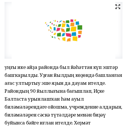
Һуңғы ике айҙа районда был йәһәттән күп эштәр
башҡарылды. Уҙған йылдың көҙөндә башланған
ағас ултыртыу эше яҙын да дауам ителде.
Райондың 90 йыллығына бағышлап, Иҫке
Балтаста урынлашҡан һәм ауыл
биләмәләрендәге ойошма, учреждение алдарын,
биләмәләрен сәскә түтәлдәре менән биҙәү
буйынса бәйге иғлан ителде. Хеҙмәт