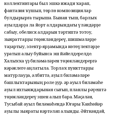
коллективтары был эшкә ижади ҡарап,
фантазия ҡушып, төрлө композициялар
булдырырға тырыша. Бынан тыш, барлыҡ
ауылдарҙа ла йорт алдарындағы үләндәрҙе
сабыу, обелиск алдарын тәртиптә тотоу,
зыяраттарҙы төҙөкләндереү, шишмәләрҙе
таҙартыу, электр ярҙамында көтөүлектәрҙе
уратып алыу буйынса эш йәйелдерелде.
Халыҡҡа үҙ биләмәләрен төҙөкләндерергә
кәрәклеге аңлатыла. Торлаҡ пункттарҙы
матурлауҙа, әлбиттә, ауыл биләмәләре
башлыҡтарының роле ҙур. Һәр ауыл биләмәһе
ауыл ихтыяждарынан сығып, планлы рәүештә
төҙөкләндереү эшен алып бара. Мәҫәлән,
Тусыбай ауыл биләмәһендә Юғары Ҡанһөйәр
ауылы зыяраты кәртәләп алынды. Әйткәндәй,