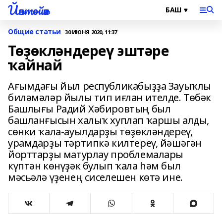
Йәнтөйәк
Общие статьи
30 ИЮНЯ 2020, 11:37
Төҙөкләндереү эштәре
ҡайнай
Ағымдағы йыл республикабыҙҙа Зауыҡлы
биләмәләр йылы тип иғлан ителде. Төбәк
Башлығы Радий Хәбировтың был
башланғысын халыҡ хуплап ҡаршы алды,
сөнки ҡала-ауылдарҙы төҙөкләндереү,
урамдарҙы тәртипкә килтереү, йәшәгән
йорттарҙы матурлау проблемалары
күптән көнүҙәк булып ҡала һәм был
мәсьәлә үҙенең сиселешен көтә ине.