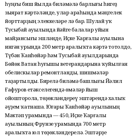
һуңғы биш йылда биләмәлә барлығы һигеҙ
зыярат кәртәләнде, улар араһында мәңгелек
йорттарҙың элеккеләре лә бар. Шулай уҡ
Тусыбай ауылында йәйге балалар уйын
майҙансығы эшләнде, Иҫке Ҡарғалы ауылына
ингән урында 200 метр аралыҡта кәртә тотолдо,
Түбән Ҡанһөйәр һәм Тусыбай ауылдарында
Бөйөк Ватан һуғышы ветерандарына ҡуйылған
обелискылар ремонтланды, шишмәләр
таҙартылды. Бирелә биләмә башлығы Йәлил
Ғафуров етәкселегендә өмәләр йыш
ойошторола, төҙөкләндереү эштәрендә халыҡ
әүҙем ҡатнаша. Юғары Ҡанһөйәр ауылының
Мәктәп урамында — 450, Иҫке Ҡарғалы
ауылының Фрунзе урамында 700 метр
аралыҡта юл төҙөкләндерелә. Эштәрҙе