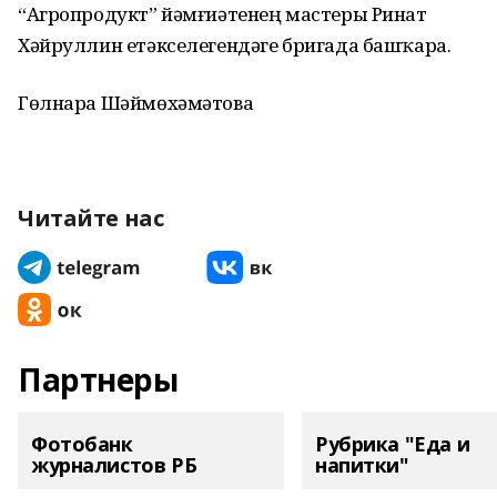
“Агропродукт” йәмғиәтенең мастеры Ринат
Хәйруллин етәкселегендәге бригада башҡара.
Гөлнара Шәймөхәмәтова
Читайте нас
Партнеры
Фотобанк
Рубрика "Еда и
журналистов РБ
напитки"