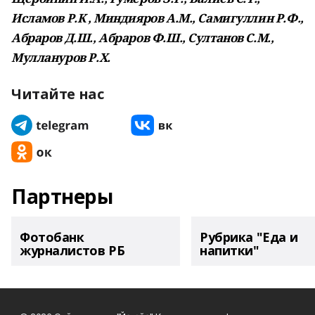
Исламов Р.К , Миндияров А.М., Самигуллин Р.Ф.,
Абраров Д.Ш., Абраров Ф.Ш., Султанов С.М.,
Муллануров Р.Х.
Читайте нас
Партнеры
Фотобанк
Рубрика "Еда и
журналистов РБ
напитки"