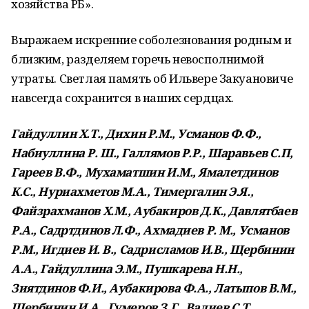
хозяйства РБ».
Выражаем искренние соболезнования родным и
близким, разделяем горечь невосполнимой
утраты. Светлая память об Ильвере Закуановиче
навсегда сохранится в наших сердцах.
Гайдуллин Х.Т., Дихин Р.М., Усманов Ф.Ф.,
Набиуллина Р. Ш., Галлямов Р.Р., Шаравьев С.П,
Гареев В.Ф., Мухаматшин И.М., Ямалетдинов
К.С., Нуриахметов М.А., Тимергалин Э.Я.,
Файзрахманов Х.М., Аубакиров Д.К., Давлятбаев
Р.А., Садртдинов Л.Ф., Ахмадиев Р. М., Усманов
Р.М., Игдиев И. В., Садрисламов И.В., Щербинин
А.А., Гайдуллина Э.М., Пушкарева Н.Н.,
Зиятдинов Ф.И., Аубакирова Ф.А., Латыпов В.М.,
Щербинин И.А., Гумеров З.Г., Валиев С.Т.,