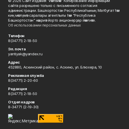
© 2026 Сайт издания "Йәнтөйәк" Копирование информации
сайта разрешено только с письменного согласия
администрации. Башҡортостан Республикаһының Матбуғат һәм
киң мәғлүмәт саралары агентлығы һәм "Республика
Башкортостан" нәшриәт йорто акционерҙар йәмғиәте.
Об использовании персональных данных
Телефон
8(34771) 2-18-50
Эл. почта
yantiyak@yandex.ru
Адрес
452880, Аскинский район, с. Аскино, ул. Блюхера, 10
Рекламная служба
8(34771) 2-20-60
Редакция
8(34771) 2-18-50
Отдел кадров
8-34771 (2-19-30)