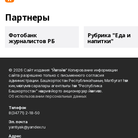
Партнеры
Фотобанк
Рубрика "Еда и
журналистов РБ
напитки"
© 2026 Сайт издания "Йәнтөйәк" Копирование информации
сайта разрешено только с письменного согласия
администрации. Башҡортостан Республикаһының Матбуғат һәм
киң мәғлүмәт саралары агентлығы һәм "Республика
Башкортостан" нәшриәт йорто акционерҙар йәмғиәте.
Об использовании персональных данных
Телефон
8(34771) 2-18-50
Эл. почта
yantiyak@yandex.ru
Адрес