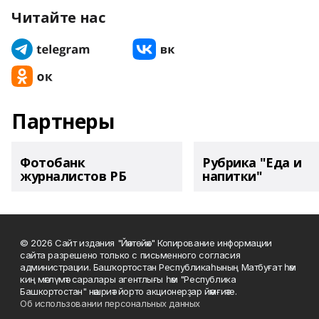
Читайте нас
Партнеры
Фотобанк
Рубрика "Еда и
журналистов РБ
напитки"
© 2026 Сайт издания "Йәнтөйәк" Копирование информации
сайта разрешено только с письменного согласия
администрации. Башҡортостан Республикаһының Матбуғат һәм
киң мәғлүмәт саралары агентлығы һәм "Республика
Башкортостан" нәшриәт йорто акционерҙар йәмғиәте.
Об использовании персональных данных