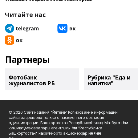
Читайте нас
Партнеры
Фотобанк
Рубрика "Еда и
журналистов РБ
напитки"
© 2026 Сайт издания "Йәнтөйәк" Копирование информации
сайта разрешено только с письменного согласия
администрации. Башҡортостан Республикаһының Матбуғат һәм
киң мәғлүмәт саралары агентлығы һәм "Республика
Башкортостан" нәшриәт йорто акционерҙар йәмғиәте.